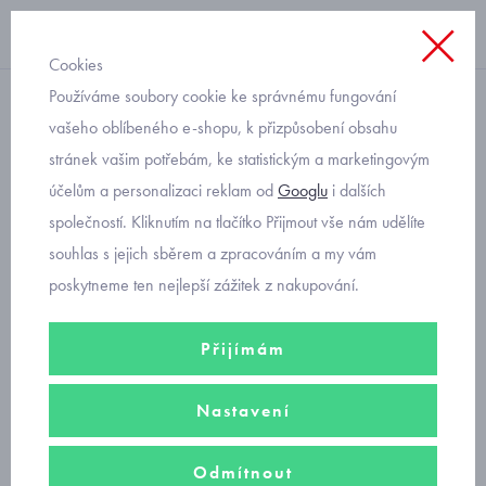
Cookies
Používáme soubory cookie ke správnému fungování
přes hlavu
vašeho oblíbeného e-shopu, k přizpůsobení obsahu
stránek vašim potřebám, ke statistickým a marketingovým
dívčí mikina Mayoral 7425-
účelům a personalizaci reklam od
Googlu
i dalších
27
společností. Kliknutím na tlačítko Přijmout vše nám udělíte
souhlas s jejich sběrem a zpracováním a my vám
poskytneme ten nejlepší zážitek z nakupování.
Přijímám
Nastavení
Odmítnout