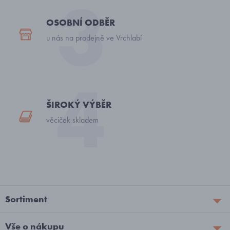
OSOBNÍ ODBĚR
u nás na prodejně ve Vrchlabí
ŠIROKÝ VÝBĚR
věciček skladem
Sortiment
Vše o nákupu