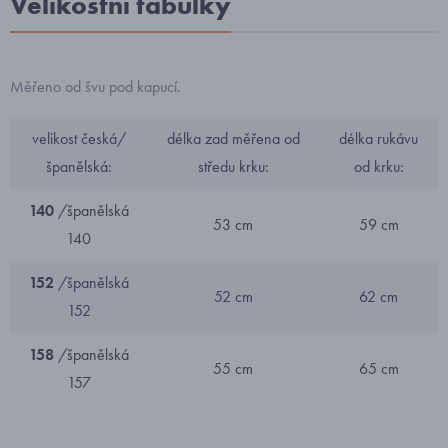
Velikostní tabulky
Měřeno od švu pod kapucí.
velikost česká/
délka zad měřena od
délka rukávu
španělská:
středu krku:
od krku:
140
/španělská
53 cm
59 cm
140
152
/španělská
52 cm
62 cm
152
158
/španělská
55 cm
65 cm
157