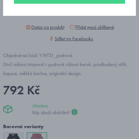
Dotaz na produkt
Přidat mezi oblíbené
Sdílet na Facebooku
Objednávací kód: Y19731_pudrová
Dívčí mikina Mayoral v pudrově růžové barvě, prodloužený střih,
kapuce, měkká bavlna, originální design.
792 Kč
skladem
Kdy zboží obdržím?
Barevné varianty