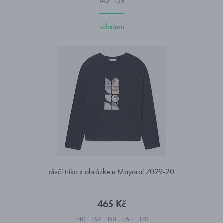
140
158
skladem
dívčí triko s obrázkem Mayoral 7029-20
465 Kč
140
152
158
164
170