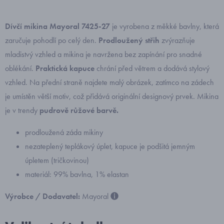
Dívčí mikina Mayoral 7425-27
je vyrobena z měkké bavlny, která
zaručuje pohodlí po celý den.
Prodloužený střih
zvýrazňuje
mladistvý vzhled a mikina je navržena bez zapínání pro snadné
oblékání.
Praktická kapuce
chrání před větrem a dodává stylový
vzhled. Na přední straně najdete malý obrázek, zatímco na zádech
je umístěn větší motiv, což přidává originální designový prvek. Mikina
je v trendy
pudrově růžové barvě.
prodloužená záda mikiny
nezateplený teplákový úplet, kapuce je podšitá jemným
úpletem (tričkovinou)
materiál: 99% bavlna, 1% elastan
Výrobce / Dodavatel:
Mayoral