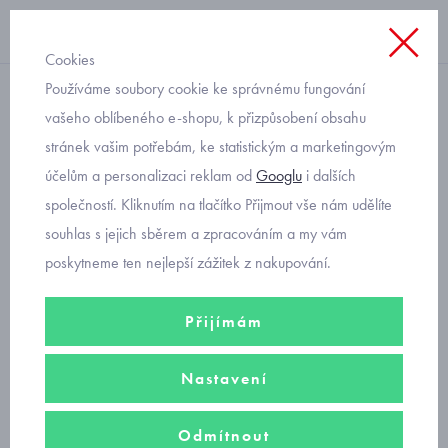
Cookies
Používáme soubory cookie ke správnému fungování
přes hlavu
vašeho oblíbeného e-shopu, k přizpůsobení obsahu
stránek vašim potřebám, ke statistickým a marketingovým
dívčí modrý svetřík Mayoral
účelům a personalizaci reklam od
Googlu
i dalších
6337-76
společností. Kliknutím na tlačítko Přijmout vše nám udělíte
souhlas s jejich sběrem a zpracováním a my vám
poskytneme ten nejlepší zážitek z nakupování.
Přijímám
Nastavení
Odmítnout