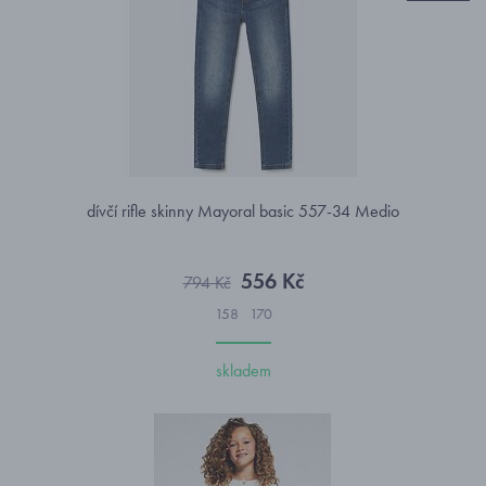
dívčí rifle skinny Mayoral basic 557-34 Medio
556 Kč
794 Kč
158
170
skladem