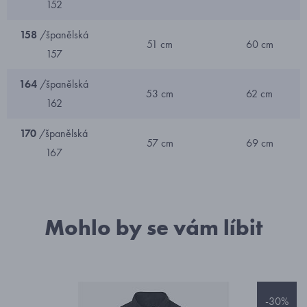
152
158
/španělská
51 cm
60 cm
157
164
/španělská
53 cm
62 cm
162
170
/španělská
57 cm
69 cm
167
Mohlo by se vám líbit
-30%