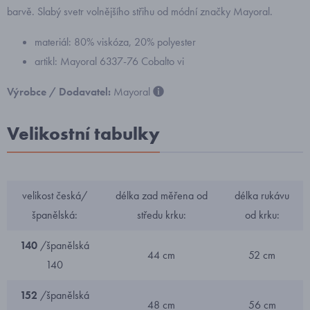
barvě. Slabý svetr volnějšího střihu od módní značky Mayoral.
materiál: 80% viskóza, 20% polyester
artikl: Mayoral 6337-76 Cobalto vi
Výrobce / Dodavatel:
Mayoral
Velikostní tabulky
velikost česká/
délka zad měřena od
délka rukávu
španělská:
středu krku:
od krku:
140
/španělská
44 cm
52 cm
140
152
/španělská
48 cm
56 cm