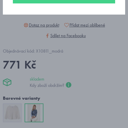
Dotaz na produkt
Přidat mezi oblíbené
Sdílet na Facebooku
Objednávací kód: X10811_modrá
771 Kč
skladem
Kdy zboží obdržím?
Barevné varianty