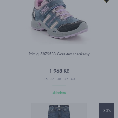
Primigi 5879533 Gore-tex sneakersy
1 968 Kč
36
37
38
39
40
skladem
-30%