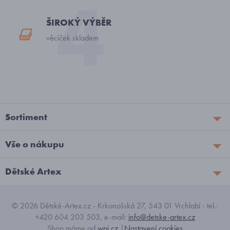
ŠIROKÝ VÝBĚR
věciček skladem
Sortiment
Vše o nákupu
Dětské Artex
© 2026 Dětské-Artex.cz - Krkonošská 27, 543 01 Vrchlabí - tel.:
+420 604 203 503, e-mail:
info@detske-artex.cz
Shop máme od
wpj.cz
|
Nastavení cookies