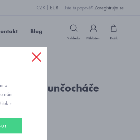
CZK
EUR
Jste tu poprvé?
Zaregistrujte se
ontakt
Blog
Vyhledat
Přihlášení
Košík
: E3323_šedá
silonkové punčocháče
ům a
vše nám
al šedé
itek z
out