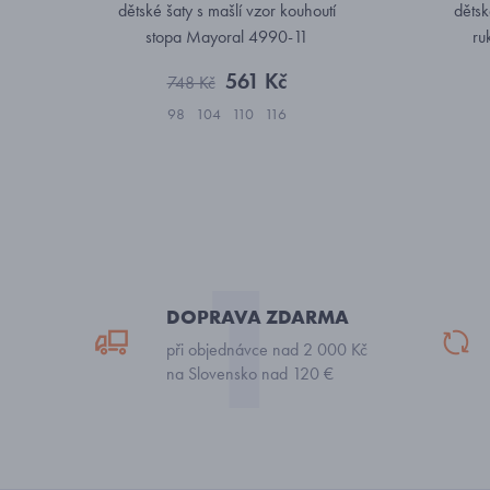
dětské šaty s mašlí vzor kouhoutí
dětsk
stopa Mayoral 4990-11
ru
561 Kč
748 Kč
98
104
110
116
DOPRAVA ZDARMA
při objednávce nad 2 000 Kč
na Slovensko nad 120 €