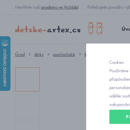
Navštivte naši
prodejnu ve Vrchlabí
Potřebujete poradit s
Úv
Úvod
dívky
punčocháče
klasické
dívčí silon
Cookies
Používáme 
přizpůsoben
personaliz
udělíte sou
nakupování
P