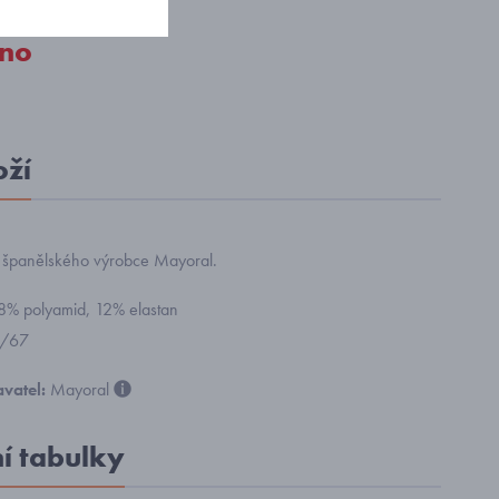
no
oží
 španělského výrobce Mayoral.
88% polyamid, 12% elastan
8/67
vatel:
Mayoral
ní tabulky