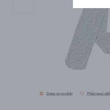
Dotaz na produkt
Přidat mezi obl