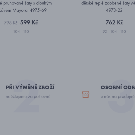
é pruhované šaty s dlouhým
dětské teplé zdobené šaty 
kávem Mayoral 4975-69
4973-22
599 Kč
762 Kč
798 Kč
104
110
92
104
110
PŘI VÝMĚNĚ ZBOŽÍ
OSOBNÍ ODB
neúčtujeme za poštovné
u nás na prodejně