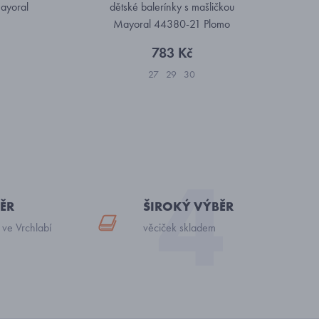
Mayoral
dětské balerínky s mašličkou
Mayoral 44380-21 Plomo
783 Kč
27
29
30
ĚR
ŠIROKÝ VÝBĚR
 ve Vrchlabí
věciček skladem