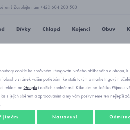
 výběrem? Zavolejte nám +420 604 203 503
od
Dívky
Chlapci
Kojenci
Obuv
K
kové punčocháče Mayoral šedé
soubory cookie ke správnému fungování vašeho oblíbeného e-shopu, k
Objednávací kód
dívčí 
í obsahu stránek vašim potřebám, ke statistickým a marketingovým účel
-30%
aci reklam od
Googlu
i dalších společností. Kliknutím na tlačítko Přijmout 
Mayor
hlas s jejich sběrem a zpracováním a my vám poskytneme ten nejlepší záž
.
165 Kč
řijímám
Nastavení
Odmítn
116 Kč