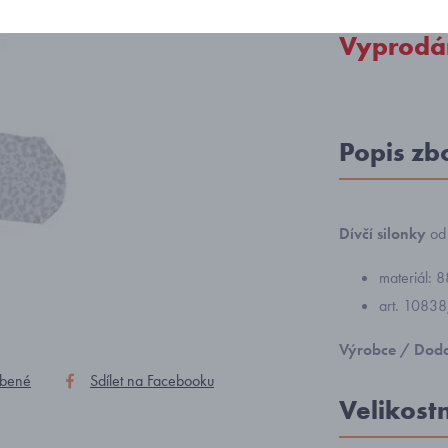
Vyprodá
Popis zb
Dívčí silonky
od
materiál: 
art. 1083
Výrobce / Doda
íbené
Sdílet na Facebooku
Velikost