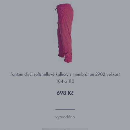
Fantom dívčí softshellové kalhoty s membránou 2902 velikost
104 a 110
698 Kč
vyprodáno