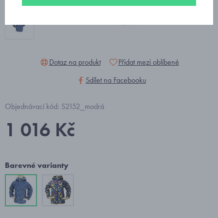
Dotaz na produkt
Přidat mezi oblíbené
Sdílet na Facebooku
Objednávací kód: S2152_modrá
1 016 Kč
Barevné varianty