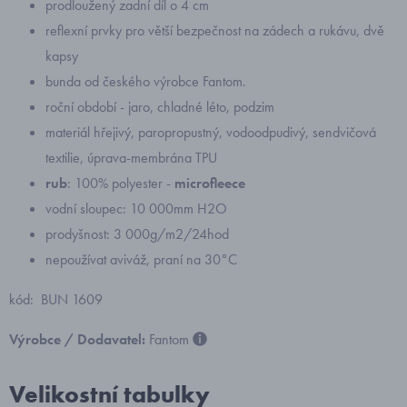
prodloužený zadní díl o 4 cm
reflexní prvky pro větší bezpečnost na zádech a rukávu, dvě
kapsy
bunda od českého výrobce Fantom.
roční období - jaro, chladné léto, podzim
materiál hřejivý, paropropustný, vodoodpudivý, sendvičová
textilie, úprava-membrána TPU
rub
: 100% polyester -
microfleece
vodní sloupec: 10 000mm H2O
prodyšnost: 3 000g/m2/24hod
nepoužívat aviváž, praní na 30°C
kód: BUN 1609
Výrobce / Dodavatel:
Fantom
Velikostní tabulky