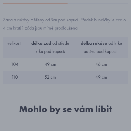
Záda a rukávy měřeny od švu pod kapucí. Předek bundičky je cca o
4 cm kratší, záda jsou mírně prodloužena.
velikost:
délka zad
od středu
délka rukávu
od krku
krku pod kapucí:
od švu pod kapucí:
104
49 cm
46 cm
110
52 cm
49 cm
Mohlo by se vám líbit