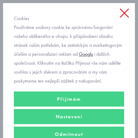
Cookies
Používáme soubory cookie ke správnému fungování
softshellová bunda
vašeho oblíbeného e-shopu, k přizpůsobení obsahu
stránek vašim potřebám, ke statistickým a marketingovým
dívčí softshellová bunda s
účelům a personalizaci reklam od
Googlu
i dalších
hvězdičkami 1609 velikost
společností. Kliknutím na tlačítko Přijmout vše nám udělíte
104 a 110
souhlas s jejich sběrem a zpracováním a my vám
poskytneme ten nejlepší zážitek z nakupování.
Přijímám
Nastavení
Odmítnout