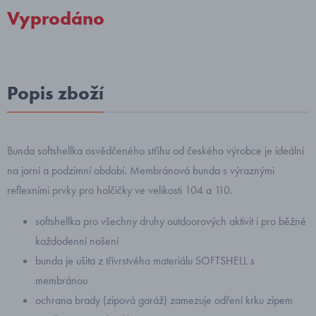
Vyprodáno
Popis zboží
Bunda softshellka osvědčeného střihu od českého výrobce je ideální
na jarní a podzimní období. Membránová bunda s výraznými
reflexními prvky pro holčičky ve velikosti 104 a 110.
softshellka pro všechny druhy outdoorových aktivit i pro běžné
každodenní nošení
bunda je ušita z třívrstvého materiálu SOFTSHELL s
membránou
ochrana brady (zipová garáž) zamezuje odření krku zipem