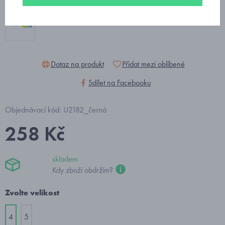
Dotaz na produkt
Přidat mezi oblíbené
Sdílet na Facebooku
Objednávací kód: U2182_černá
258 Kč
skladem
Kdy zboží obdržím?
Zvolte velikost
4
5