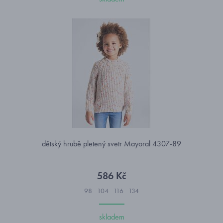
dětský hrubě pletený svetr Mayoral 4307-89
586 Kč
98
104
116
134
skladem