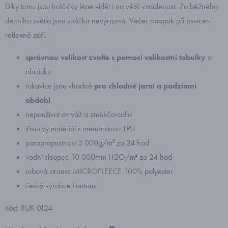
Díky tomu jsou holčičky lépe vidět i na větší vzdálenost. Za běžného
denního světla jsou srdíčka nevýrazná. Večer naopak při osvícení
reflexně září.
správnou velikost zvolte s pomocí velikostní tabulky
a
obrázku
rukavice jsou vhodné
pro chladné jarní a podzimní
období
nepoužívat aviváž a změkčovadla
třívrstvý materiál s membránou TPU
paropropustnost 3 000g/m
za 24 hod
2
vodní sloupec 10 000mm H2O/m
za 24 hod
2
rubová strana: MICROFLEECE 100% polyester
český výrobce Fantom
kód: RUK 0124