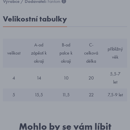
Výrobce / Dodavatel:
Fantom
Velikostní tabulky
A-od
B-od
C-
přibližný
velikost
zápěstí k
palce k
celková
věk
okraji
okraji
délka
5,5-7
4
14
10
20
let
5
15,5
11,5
22
7,5-9 let
Mohlo by se vám líbit