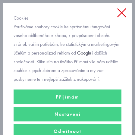
Cookies
Používáme soubory cookie ke správnému fungování
softshellové nezateplené
vašeho oblíbeného e-shopu, k přizpůsobení obsahu
stránek vašim potřebám, ke statistickým a marketingovým
dívčí softshellové rukavice
účelům a personalizaci reklam od
Googlu
i dalších
nezateplené černé s
společností. Kliknutím na tlačítko Přijmout vše nám udělíte
reflexními srdíčky 0124
souhlas s jejich sběrem a zpracováním a my vám
poskytneme ten nejlepší zážitek z nakupování.
Přijímám
Nastavení
Odmítnout