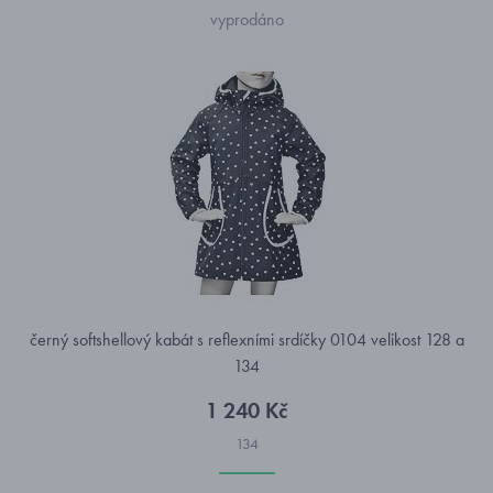
vyprodáno
černý softshellový kabát s reflexními srdíčky 0104 velikost 128 a
134
1 240 Kč
134