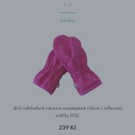
1
3
skladem
dívčí softshellové rukavice nezateplené růžové s reflexními
srdíčky 0122
239 Kč