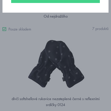
Doporučujeme
Nejprodávanější
Od nejlevnějšího
Od nejdražšího
7 produktů
Pouze skladem
dívčí softshellové rukavice nezateplené černé s reflexními
srdíčky 0124