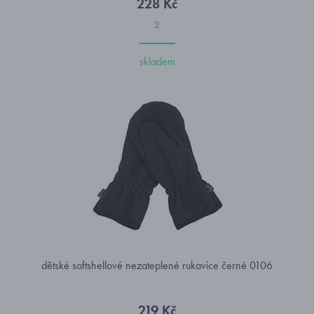
228 Kč
2
skladem
dětské softshellové nezateplené rukavice černé 0106
219 Kč