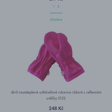
1
3
skladem
dívčí nezateplené softshellové rukavice růžové s reflexními
srdíčky 0122
248 Kč