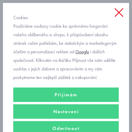
Cookies
Používáme soubory cookie ke správnému fungování
rukavice
vašeho oblíbeného e-shopu, k přizpůsobení obsahu
stránek vašim potřebám, ke statistickým a marketingovým
rukavice softshellové
účelům a personalizaci reklam od
Googlu
i dalších
nezateplené Fantom
společností. Kliknutím na tlačítko Přijmout vše nám udělíte
souhlas s jejich sběrem a zpracováním a my vám
poskytneme ten nejlepší zážitek z nakupování.
Dívčí softshellové rukavice
pro chladné dny podzimu a jara.
Rukavice z materiálu softshell s membránou proti vlhkosti
nejsou
Přijímám
zateplené
.
Filtry
Nastavení
Odmítnout
Seřadit podle