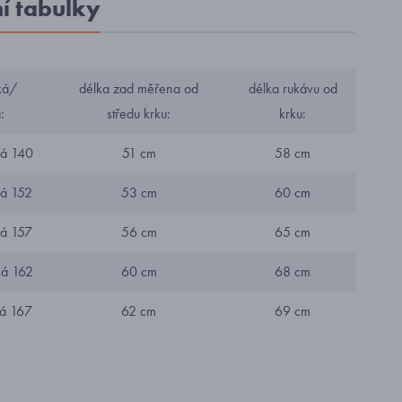
ní tabulky
ská/
délka zad měřena od
délka rukávu od
:
středu krku:
krku:
á 140
51 cm
58 cm
á 152
53 cm
60 cm
á 157
56 cm
65 cm
á 162
60 cm
68 cm
á 167
62 cm
69 cm