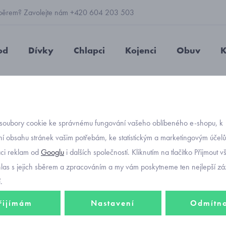
 výběrem? Zavolejte nám +420 604 203 503
od
Dívky
Chlapci
Kojenci
Obuv
K
 vzorem Mayoral 7372-18
soubory cookie ke správnému fungování vašeho oblíbeného e-shopu, k
Objednávací kó
dívčí 
í obsahu stránek vašim potřebám, ke statistickým a marketingovým účel
aci reklam od
Googlu
i dalších společností. Kliknutím na tlačítko Přijmout 
7372-1
hlas s jejich sběrem a zpracováním a my vám poskytneme ten nejlepší záž
.
řijímám
Nastavení
Odmítn
672 K