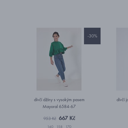
-30%
dívčí džíny s vysokým pasem
dívčí 
Mayoral 6584-67
667 Kč
953 Kč
140
158
170