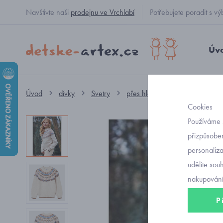
Navštivte naši
prodejnu ve Vrchlabí
Potřebujete poradit s
Úv
Úvod
dívky
Svetry
přes hlavu
dívčí svetr se
Cookies
Používáme 
přizpůsoben
personaliz
udělíte sou
nakupování
P