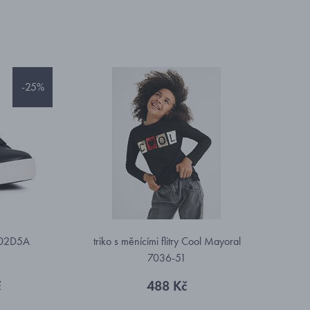
-25%
 J02D5A
triko s měnícími flitry Cool Mayoral
7036-51
č
488 Kč