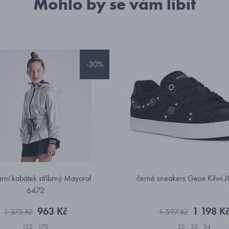
Mohlo by se vám líbit
-30%
jarní kabátek stříbrný Mayoral
černé sneakers Geox Kilwi
6472
963 Kč
1 198 K
1 375 Kč
1 597 Kč
152
170
32
33
34