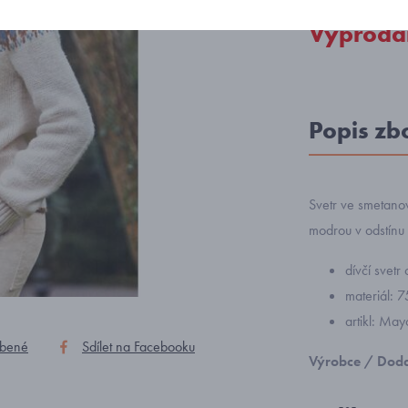
Vyprodá
Popis zb
Svetr ve smetano
modrou v odstínu 
dívčí svet
materiál: 
artikl: Ma
íbené
Sdílet na Facebooku
Výrobce / Doda