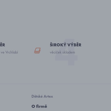
ĚR
ŠIROKÝ VÝBĚR
 ve Vrchlabí
věciček skladem
Dětské Artex
O firmě