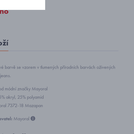
no
oží
vé barvě se vzorem v tlumených přírodních barvách oživených
jeans.
r od módní značky Mayoral
75% akryl, 25% polyamid
yoral 7372-18 Mazapan
vatel:
Mayoral