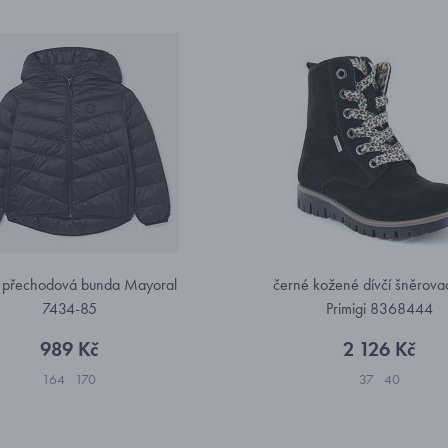
 přechodová bunda Mayoral
černé kožené dívčí šněrovac
7434-85
Primigi 8368444
989 Kč
2 126 Kč
164
170
37
40