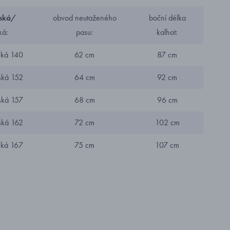
ská/
obvod neutaženého
boční délka
ká:
pasu:
kalhot:
ská 140
62 cm
87 cm
ská 152
64 cm
92 cm
ská 157
68 cm
96 cm
ská 162
72 cm
102 cm
ská 167
75 cm
107 cm