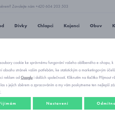
 výběrem? Zavolejte nám +420 604 203 503
od
Dívky
Chlapci
Kojenci
Obuv
K
y Mayoral 7589-40 Nude
soubory cookie ke správnému fungování vašeho oblíbeného e-shopu, k
Objednávací kó
dívčí 
í obsahu stránek vašim potřebám, ke statistickým a marketingovým účel
-30%
aci reklam od
Googlu
i dalších společností. Kliknutím na tlačítko Přijmout 
7589-
hlas s jejich sběrem a zpracováním a my vám poskytneme ten nejlepší záž
.
986 Kč
řijímám
Nastavení
Odmítn
690 K