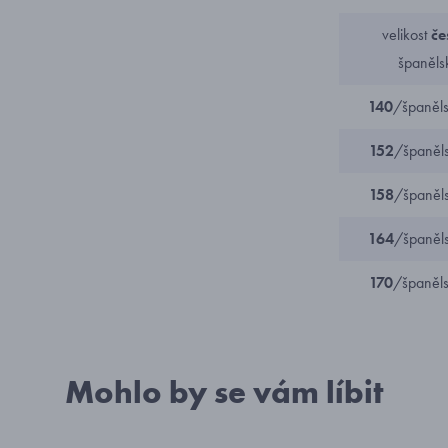
velikost
če
španěls
140
/španěl
152
/španěl
158
/španěl
164
/španěl
170
/španěl
Mohlo by se vám líbit