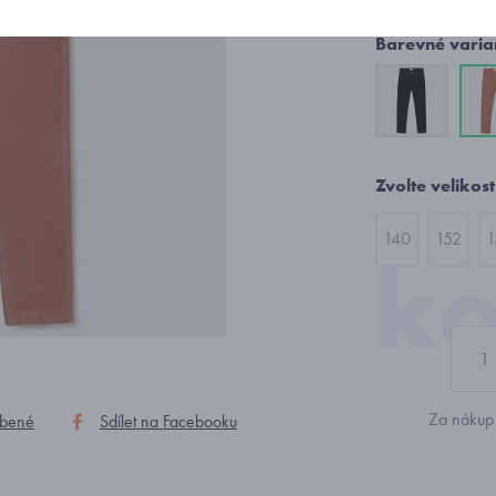
Barevné varia
Zvolte velikost
140
152
1
Za nákup 
íbené
Sdílet na Facebooku