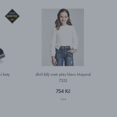
í boty
dívčí bílý svetr přes hlavu Mayoral
7352
754 Kč
164