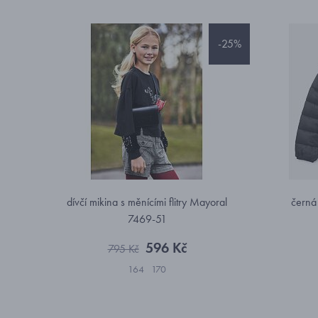
-25%
dívčí mikina s měnícími flitry Mayoral
černá
7469-51
596 Kč
795 Kč
164
170