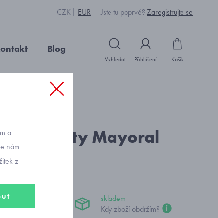
CZK
EUR
Jste tu poprvé?
Zaregistrujte se
ontakt
Blog
Vyhledat
Přihlášení
Košík
d: S19668_pudrová
teplé kalhoty Mayoral
ům a
vše nám
40 Nude
itek z
out
skladem
č
Kdy zboží obdržím?