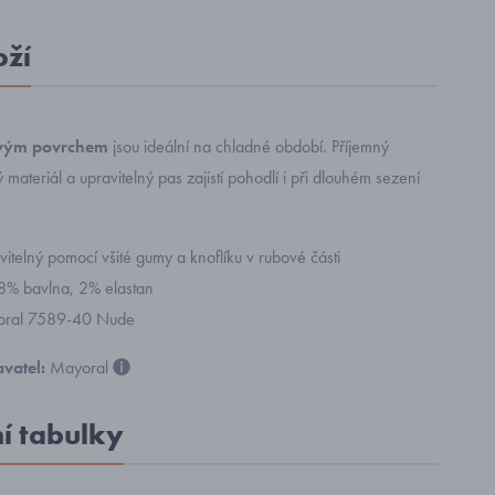
oží
ovým povrchem
jsou ideální na chladné období. Příjemný
materiál a upravitelný pas zajistí pohodlí i při dlouhém sezení
vitelný pomocí všité gumy a knoflíku v rubové části
98% bavlna, 2% elastan
yoral 7589-40 Nude
vatel:
Mayoral
ní tabulky