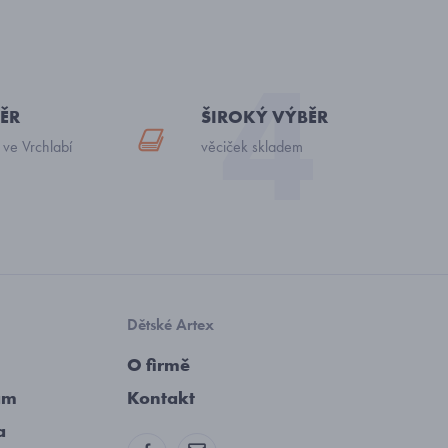
ĚR
ŠIROKÝ VÝBĚR
 ve Vrchlabí
věciček skladem
Dětské Artex
O firmě
am
Kontakt
a