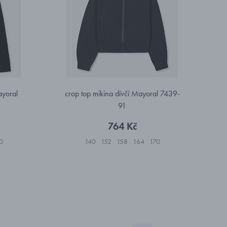
ayoral
crop top mikina dívčí Mayoral 7439-
91
764 Kč
0
140
152
158
164
170