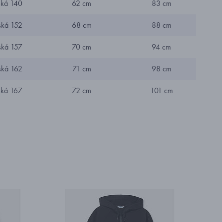
ská 140
62 cm
83 cm
ská 152
68 cm
88 cm
ská 157
70 cm
94 cm
ská 162
71 cm
98 cm
ská 167
72 cm
101 cm