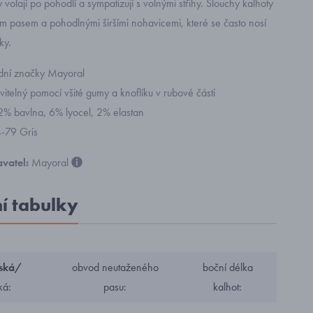
volají po pohodlí a sympatizují s volnými střihy. Slouchy kalhoty
ím pasem a pohodlnými širšími nohavicemi, které se často nosí
ky.
ódní značky Mayoral
vitelný pomocí všité gumy a knoflíku v rubové části
92% bavlna, 6% lyocel, 2% elastan
4-79 Gris
vatel:
Mayoral
ní tabulky
ská/
obvod neutaženého
boční délka
ká:
pasu:
kalhot: