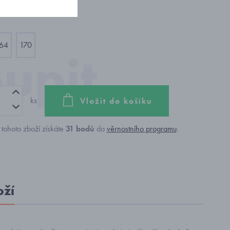
64
170
ks
Vložit do košíku
tohoto zboží získáte
31
bodů
do
věrnostního programu
.
oží