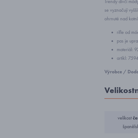
Trendy dívčí módy 
se vyznačují vyšš
ohrnuté nad kotní
rifle od m
pas je upra
materiál: 
artikl: 759
Výrobce / Doda
Velikost
velikost
če
španěls