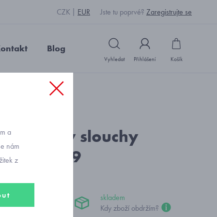
CZK
EUR
Jste tu poprvé?
Zaregistrujte se
ontakt
Blog
Vyhledat
Přihlášení
Košík
: S2219_šedá
volné džíny slouchy
ům a
vše nám
al 7594-79
itek z
out
skladem
č
Kdy zboží obdržím?