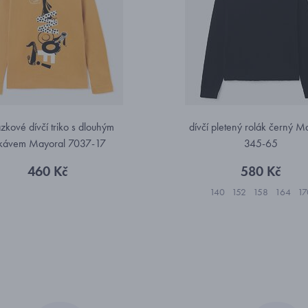
zkové dívčí triko s dlouhým
dívčí pletený rolák černý M
kávem Mayoral 7037-17
345-65
460 Kč
580 Kč
140
152
158
164
17