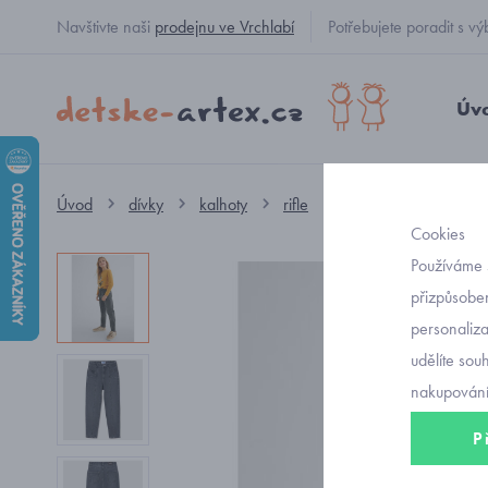
Navštivte naši
prodejnu ve Vrchlabí
Potřebujete poradit s
Úv
Úvod
dívky
kalhoty
rifle
dívčí volné džíny sl
Cookies
Používáme 
přizpůsoben
personaliz
udělíte sou
nakupování
P