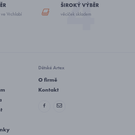
ĚR
ŠIROKÝ VÝBĚR
 ve Vrchlabí
věciček skladem
Dětské Artex
O firmě
am
Kontakt
a
st
ínky