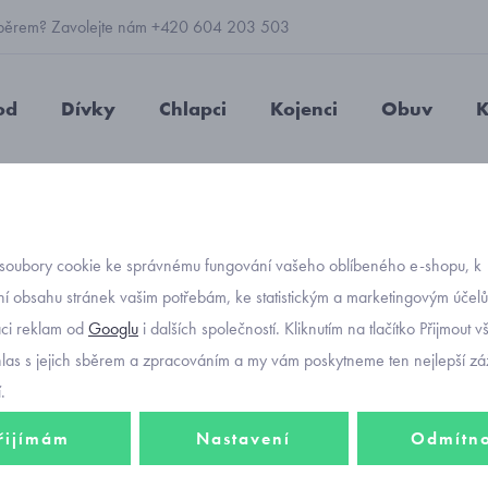
 výběrem? Zavolejte nám +420 604 203 503
od
Dívky
Chlapci
Kojenci
Obuv
K
ouchy Mayoral 7594-79
soubory cookie ke správnému fungování vašeho oblíbeného e-shopu, k
Objednávací kód
dívčí 
í obsahu stránek vašim potřebám, ke statistickým a marketingovým účel
-30%
aci reklam od
Googlu
i dalších společností. Kliknutím na tlačítko Přijmout 
Mayor
hlas s jejich sběrem a zpracováním a my vám poskytneme ten nejlepší záž
.
892 Kč
řijímám
Nastavení
Odmítn
624 K