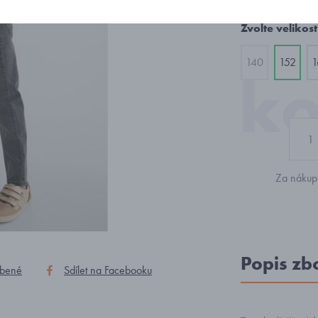
Zvolte velikost
140
152
1
Za nákup 
Popis zb
íbené
Sdílet na Facebooku