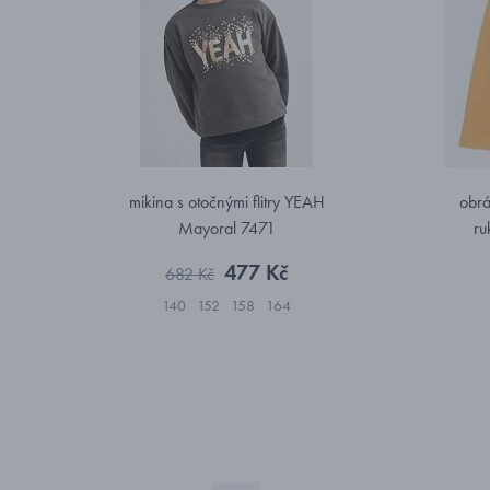
mikina s otočnými flitry YEAH
obrá
Mayoral 7471
ru
477 Kč
682 Kč
140
152
158
164