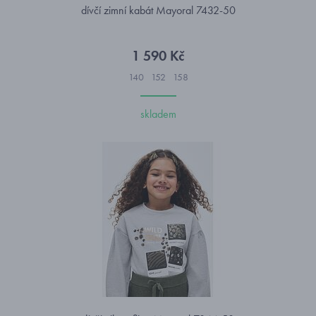
dívčí zimní kabát Mayoral 7432-50
1 590 Kč
140
152
158
skladem