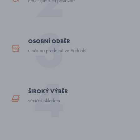
neúčtujeme za poštovné
OSOBNÍ ODBĚR
u nás na prodejně ve Vrchlabí
ŠIROKÝ VÝBĚR
věciček skladem