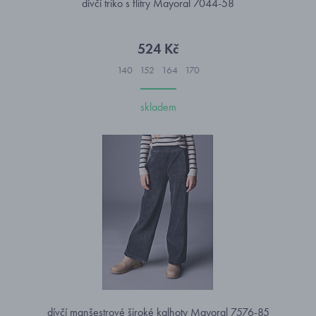
dívčí triko s flitry Mayoral 7044-58
524 Kč
140
152
164
170
skladem
dívčí manšestrové široké kalhoty Mayoral 7576-85