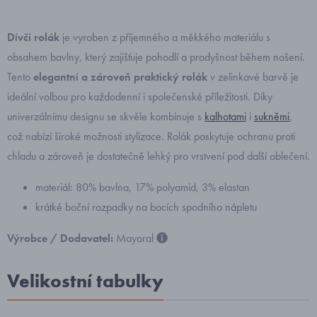
Dívčí rolák
je vyroben z příjemného a měkkého materiálu s
obsahem bavlny, který zajišťuje pohodlí a prodyšnost během nošení.
Tento
elegantní a zároveň praktický rolák
v zelinkavé barvě je
ideální volbou pro každodenní i společenské příležitosti. Díky
univerzálnímu designu se skvěle kombinuje s
kalhotami
i
sukněmi
,
což nabízí široké možnosti stylizace. Rolák poskytuje ochranu proti
chladu a zároveň je dostatečně lehký pro vrstvení pod další oblečení.
materiál: 80% bavlna, 17% polyamid, 3% elastan
krátké boční rozpadky na bocích spodního nápletu
Výrobce / Dodavatel:
Mayoral
Velikostní tabulky