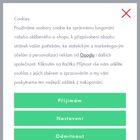
Cookies
Používáme soubory cookie ke správnému fungování
roláky
vašeho oblíbeného e-shopu, k přizpůsobení obsahu
stránek vašim potřebám, ke statistickým a marketingovým
dívčí pletený rolák zelený
účelům a personalizaci reklam od
Googlu
i dalších
Mayoral 345-59
společností. Kliknutím na tlačítko Přijmout vše nám udělíte
souhlas s jejich sběrem a zpracováním a my vám
poskytneme ten nejlepší zážitek z nakupování.
Přijímám
Nastavení
Odmítnout