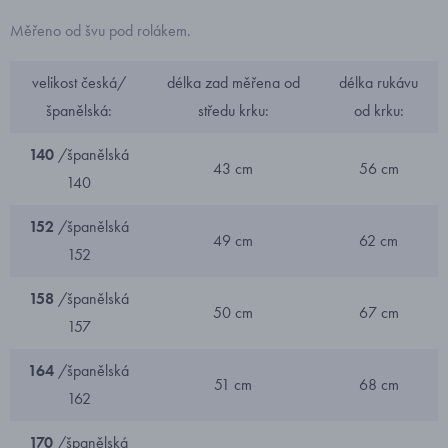
Měřeno od švu pod rolákem.
velikost česká/
délka zad měřena od
délka rukávu
španělská:
středu krku:
od krku:
140
/španělská
43 cm
56 cm
140
152
/španělská
49 cm
62 cm
152
158
/španělská
50 cm
67 cm
157
164
/španělská
51 cm
68 cm
162
170
/španělská