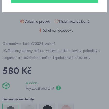
Dotaz na produkt
Přidat mezi oblíbené
Sdílet na Facebooku
Objednávací kód: Y20324_zelená
Dívčí zelený pletený rolák s vysokým podílem bavlny, pohodlný a
elegantní pro každodenní nošení i společenské příležitosti.
580 Kč
skladem
Kdy zboží obdržím?
Barevné varianty