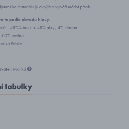
íjemného materiálu je dvojitá a vytváří módní převis.
zvolte podle obvodu hlavy.
eriál - 48%% bavlna, 48% akryl, 4% elastan
 100% bavlna
arika Polsko
vatel:
Marika
ní tabulky