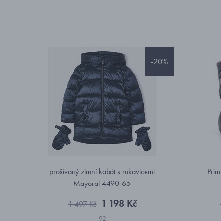
-20%
prošívaný zimní kabát s rukavicemi
Prim
Mayoral 4490-65
1 198 Kč
1 497 Kč
92