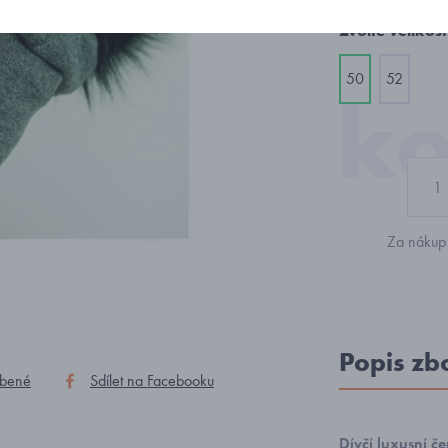
Zvolte velikost
50
52
Za nákup 
Popis zb
íbené
Sdílet na Facebooku
Dívčí luxusní č