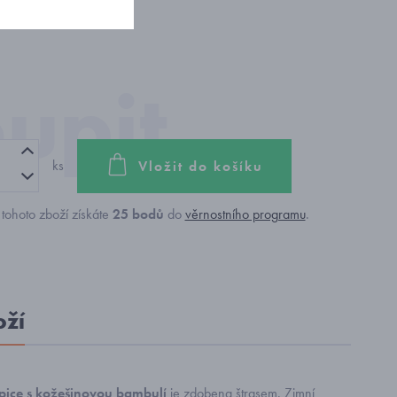
ks
Vložit do košíku
tohoto zboží získáte
25
bodů
do
věrnostního programu
.
oží
epice s kožešinovou bambulí
je zdobena štrasem. Zimní