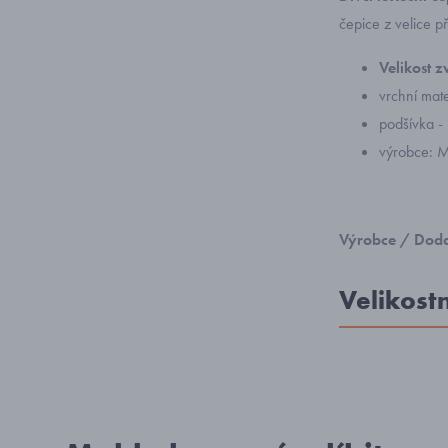
čepice z velice př
Velikost 
vrchní mat
podšívka -
výrobce: M
Výrobce / Doda
Velikost