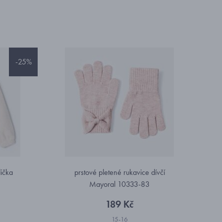
-25%
ička
prstové pletené rukavice dívčí
Mayoral 10333-83
189 Kč
15-16