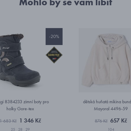
Mohlo by se vám líbit
-20%
igi 8384233 zimní boty pro
dětská huňatá mikina bund
holky Gore-tex
Mayoral 4496-59
1 346 Kč
657 Kč
1 683 Kč
876 Kč
25
28
29
104