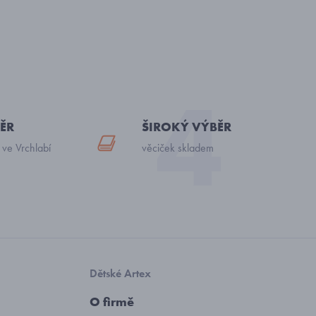
ĚR
ŠIROKÝ VÝBĚR
 ve Vrchlabí
věciček skladem
Dětské Artex
O firmě