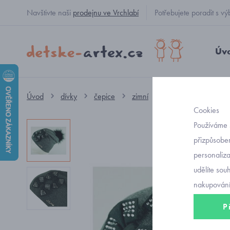
Navštivte naši
prodejnu ve Vrchlabí
Potřebujete poradit s
Úv
Úvod
dívky
čepice
zimní
dívčí zimní čepice s
Cookies
Používáme 
přizpůsoben
personaliz
udělíte sou
nakupování
P