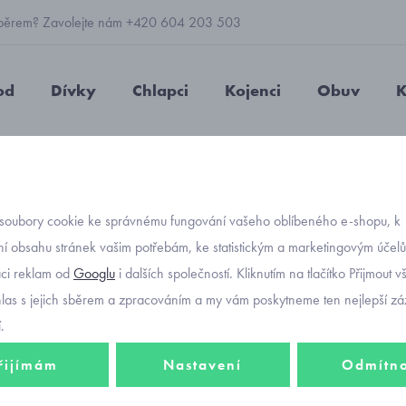
 výběrem? Zavolejte nám +420 604 203 503
od
Dívky
Chlapci
Kojenci
Obuv
K
 kožešinovou bambulí
soubory cookie ke správnému fungování vašeho oblíbeného e-shopu, k
Objednávací kód
dívčí z
í obsahu stránek vašim potřebám, ke statistickým a marketingovým účel
aci reklam od
Googlu
i dalších společností. Kliknutím na tlačítko Přijmout 
kožeši
hlas s jejich sběrem a zpracováním a my vám poskytneme ten nejlepší záž
.
řijímám
Nastavení
Odmítn
497 K