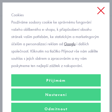
Cookies
Používáme soubory cookie ke správnému fungování
nákrčník
vašeho oblíbeného e-shopu, k přizpůsobení obsahu
stránek vašim potřebám, ke statistickým a marketingovým
dívčí zimní nákrčník RDX
účelům a personalizaci reklam od
Googlu
i dalších
Luna 4011
společností. Kliknutím na tlačítko Přijmout vše nám udělíte
souhlas s jejich sběrem a zpracováním a my vám
poskytneme ten nejlepší zážitek z nakupování.
Přijímám
Nastavení
Odmítnout