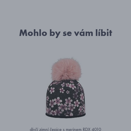
Mohlo by se vám líbit
dívčí zimní čepice s merinem RDX 4010