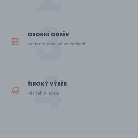
OSOBNÍ ODBĚR
u nás na prodejně ve Vrchlabí
ŠIROKÝ VÝBĚR
věciček skladem