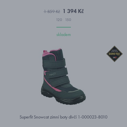
1 394 Kč
1 859 Kč
120
150
skladem
Superfit Snowcat zimní boty dívčí 1-000023-8010