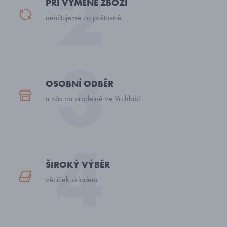
PŘI VÝMĚNĚ ZBOŽÍ
neúčtujeme za poštovné
OSOBNÍ ODBĚR
u nás na prodejně ve Vrchlabí
ŠIROKÝ VÝBĚR
věciček skladem