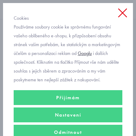
Cookies
Používáme soubory cookie ke správnému fungování
domácí obuv
vašeho oblíbeného e-shopu, k přizpůsobení obsahu
stránek vašim potřebám, ke statistickým a marketingovým
Fare Wide dívčí bačkorky
účelům a personalizaci reklam od
Googlu
i dalších
7002451
společností. Kliknutím na tlačítko Přijmout vše nám udělíte
souhlas s jejich sběrem a zpracováním a my vám
poskytneme ten nejlepší zážitek z nakupování.
Přijímám
Nastavení
Odmítnout