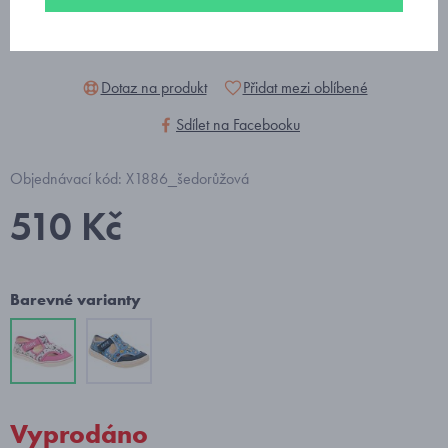
Dotaz na produkt
Přidat mezi oblíbené
Sdílet na Facebooku
Objednávací kód: X1886_šedorůžová
510 Kč
Barevné varianty
Vyprodáno