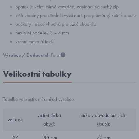
opatek je velmi mírně vyztužen, zapínání na suchý zip
střih vhodný pro střední i vyšší nárt, pro průměrný kotník a patu
bačkory nejsou vhodné pro úzké chodidlo
flexibilní podešev 3 – 4 mm
vrchní materiál textil
Výrobce / Dodavatel:
Fare
Velikostní tabulky
Tabulka velikostí s mírami od výrobce.
vnitřní délka
šířka v obvodu prstních
velikost:
obuvi:
kloubů:
27
180 mm
72 mm