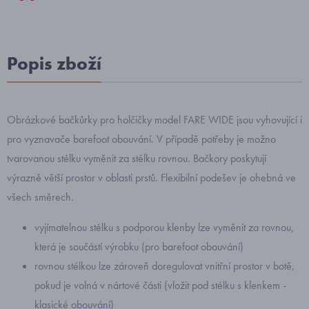
Popis zboží
Obrázkové bačkůrky pro holčičky model FARE WIDE jsou vyhovující i
pro vyznavače barefoot obouvání. V případě potřeby je možno
tvarovanou stélku vyměnit za stélku rovnou. Bačkory poskytují
výrazně větší prostor v oblasti prstů. Flexibilní podešev je ohebná ve
všech směrech.
vyjímatelnou stélku s podporou klenby lze vyměnit za rovnou,
která je součástí výrobku (pro barefoot obouvání)
rovnou stélkou lze zároveň doregulovat vnitřní prostor v botě,
pokud je volná v nártové části (vložit pod stélku s klenkem -
klasické obouvání)