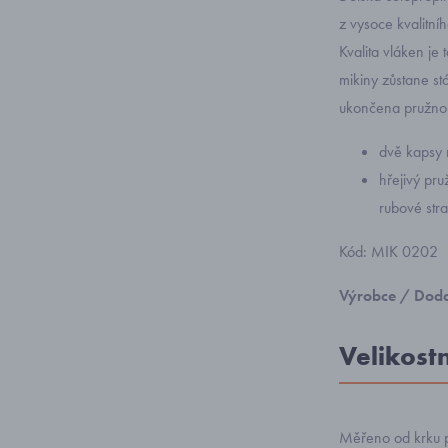
z vysoce kvalitní
Kvalita vláken je
mikiny zůstane st
ukončena pružnou
dvě kapsy 
hřejivý pr
rubové str
Kód: MIK 0202
Výrobce / Doda
Velikost
Měřeno od krku 