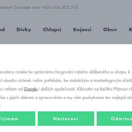
 výběrem? Zavolejte nám +420 604 203 503
od
Dívky
Chlapci
Kojenci
Obuv
K
ční dětská mikina Fantom 0202 velikost 164
soubory cookie ke správnému fungování vašeho oblíbeného e-shopu, k
Objednávací kód
funkčn
í obsahu stránek vašim potřebám, ke statistickým a marketingovým účel
aci reklam od
Googlu
i dalších společností. Kliknutím na tlačítko Přijmout 
0202 v
hlas s jejich sběrem a zpracováním a my vám poskytneme ten nejlepší záž
.
řijímám
Nastavení
Odmítn
825 K