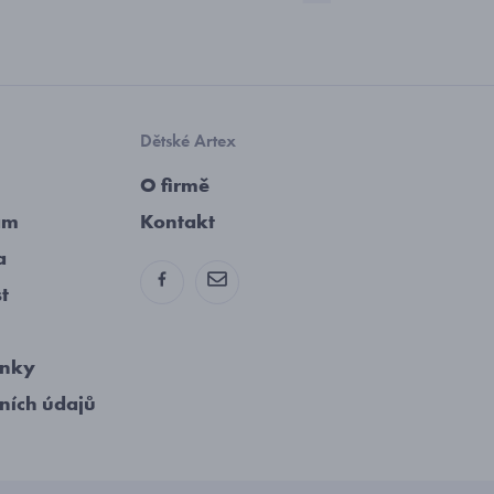
Dětské Artex
O firmě
am
Kontakt
a
st
ínky
ních údajů