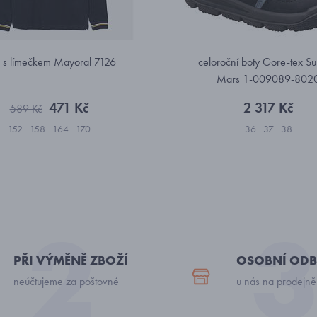
ko s límečkem Mayoral 7126
celoroční boty Gore-tex Sup
Mars 1-009089-802
471 Kč
2 317 Kč
589 Kč
152
158
164
170
36
37
38
PŘI VÝMĚNĚ ZBOŽÍ
OSOBNÍ ODB
neúčtujeme za poštovné
u nás na prodejně