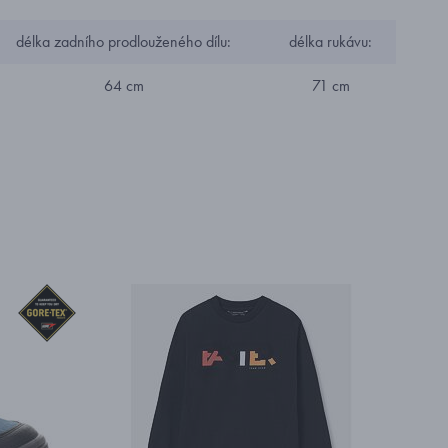
délka zadního prodlouženého dílu:
délka rukávu:
64 cm
71 cm