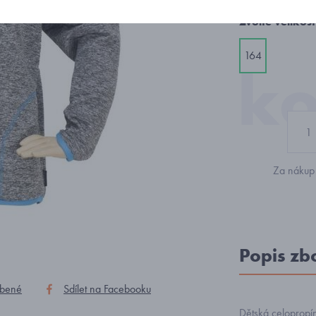
Zvolte velikost
164
Za nákup 
Popis zb
íbené
Sdílet na Facebooku
Dětská celopropí