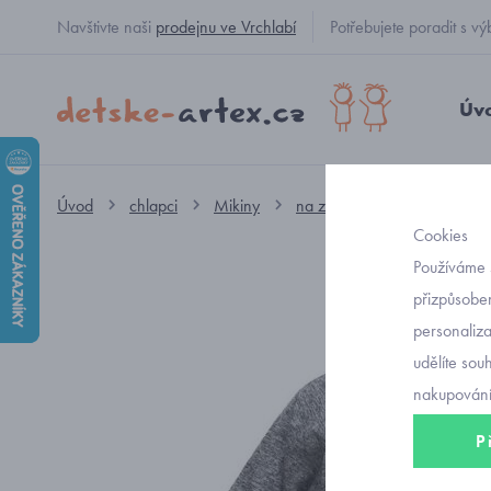
Navštivte naši
prodejnu ve Vrchlabí
Potřebujete poradit s
Úv
Úvod
chlapci
Mikiny
na zip bez kapuce
funk
Cookies
Používáme 
přizpůsoben
personaliz
udělíte sou
nakupování
P