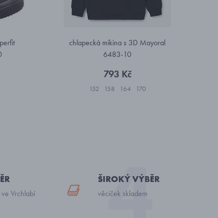
erfit
chlapecká mikina s 3D Mayoral
0
6483-10
793 Kč
152
158
164
170
ĚR
ŠIROKÝ VÝBĚR
 ve Vrchlabí
věciček skladem