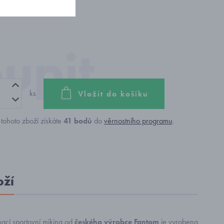
ks
Vložit do košíku
tohoto zboží získáte
41
bodů
do
věrnostního programu
.
oží
nací sportovní mikina od
českého výrobce Fantom
je vyrobena