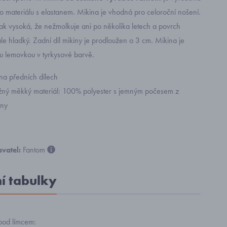
ho materiálu s elastanem. Mikina je vhodná pro celoroční nošení.
 tak vysoká, že nežmolkuje ani po několika letech a povrch
ále hladký. Zadní díl mikiny je prodloužen o 3 cm. Mikina je
 lemovkou v tyrkysové barvě.
na předních dílech
užný měkký materiál: 100% polyester s jemným počesem z
any
vatel:
Fantom
ní tabulky
pod límcem: