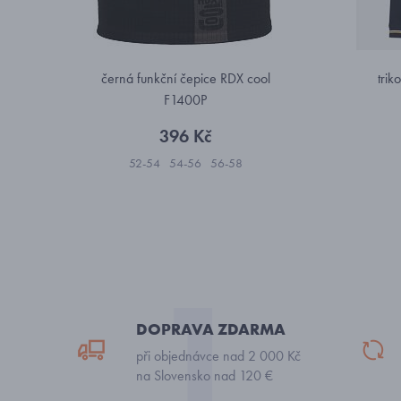
černá funkční čepice RDX cool
tri
F1400P
396 Kč
52-54
54-56
56-58
DOPRAVA ZDARMA
při objednávce nad 2 000 Kč
na Slovensko nad 120 €