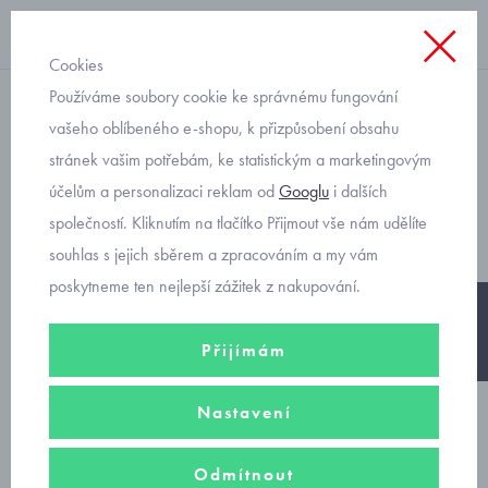
Cookies
Používáme soubory cookie ke správnému fungování
blikací
vašeho oblíbeného e-shopu, k přizpůsobení obsahu
stránek vašim potřebám, ke statistickým a marketingovým
Geox blikací dívčí obuv na
účelům a personalizaci reklam od
Googlu
i dalších
suché zipy velikost 32 až 37
společností. Kliknutím na tlačítko Přijmout vše nám udělíte
souhlas s jejich sběrem a zpracováním a my vám
poskytneme ten nejlepší zážitek z nakupování.
-20%
Přijímám
Nastavení
Odmítnout