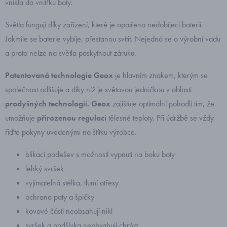
vnikla do vnitřku boty.
Světla fungují díky zařízení, které je opatřeno nedobíjecí baterií.
Jakmile se baterie vybije, přestanou svítit. Nejedná se o výrobní vadu
a proto nelze na světla poskytnout záruku.
Patentovaná technologie Geox
je hlavním znakem, kterým se
společnost odlišuje a díky níž je světovou jedničkou v oblasti
prodyšných technologií.
Geox
zajišťuje optimální pohodlí tím, že
umožňuje
přirozenou regulaci
tělesné teploty.
Při údržbě se vždy
řiďte pokyny uvedenými na štítku výrobce.
blikací podešev s možností vypnutí na boku boty
lehký svršek
vyjímatelná stélka, tlumí otřesy
ochrana paty a špičky
kovové části neobsahují nikl
svršek a podšívka neobsahují chróm