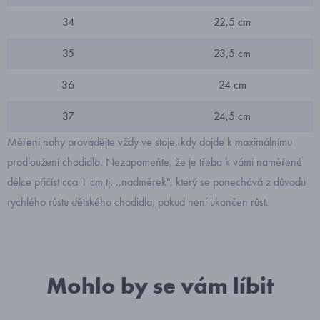
34
22,5 cm
35
23,5 cm
36
24 cm
37
24,5 cm
Měření nohy provádějte vždy ve stoje, kdy dojde k maximálnímu
prodloužení chodidla. Nezapomeňte, že je třeba k vámi naměřené
délce přičíst cca 1 cm tj. ,,nadměrek", který se ponechává z důvodu
rychlého růstu dětského chodidla, pokud není ukončen růst.
Mohlo by se vám líbit