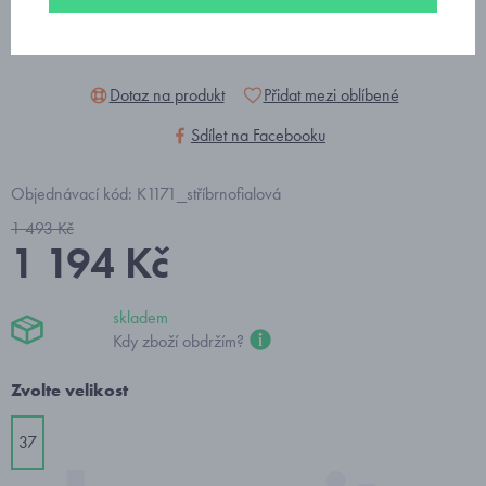
Dotaz na produkt
Přidat mezi oblíbené
Sdílet na Facebooku
Objednávací kód: K1171_stříbrnofialová
1 493 Kč
1 194 Kč
skladem
Kdy zboží obdržím?
Zvolte velikost
37