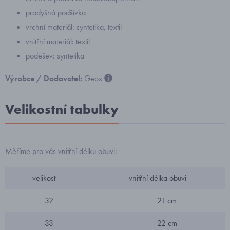
prodyšná podšívka
vrchní materiál: syntetika, textil
vnitřní materiál: textil
podešev: syntetika
Výrobce / Dodavatel:
Geox
Velikostní tabulky
Měříme pro vás vnitřní délku obuvi:
velikost
vnitřní délka obuvi
32
21 cm
33
22 cm