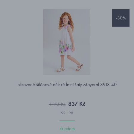
-30%
plisované šifónové dětské letní šaty Mayoral 3913-40
837 Kč
1 195 Kč
92
98
skladem