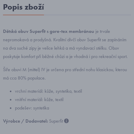
Popis zboží
Dětská obuv Superfit s gore-tex membránou
je trvale
nepromokavá a prodyšná. Kvalitní dívčí obuv Superfit se zapínáním
na dva suché zipy je velice lehká a má vyndavací stélku. Obuv
poskytuje komfort při běžné chůzi a je vhodná i pro rekreační sport.
Šíře obuvi M (mittel) IV je určena pro střední nohu klasickou, kterou
má cca 80% populace.
vrchní materiál: kůže, syntetika, textil
vnitřní materiál: kůže, textil
podešev: syntetika
Výrobce / Dodavatel:
Superfit