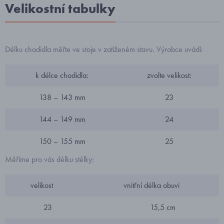
Velikostní tabulky
Délku chodidla měřte ve stoje v zatíženém stavu. Výrobce uvádí:
k délce chodidla:
zvolte velikost:
138 – 143 mm
23
144 – 149 mm
24
150 – 155 mm
25
Měříme pro vás délku stélky:
velikost
vnitřní délka obuvi
23
15,5 cm