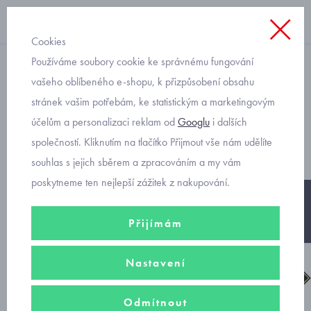
Cookies
Používáme soubory cookie ke správnému fungování
dívčí
vašeho oblíbeného e-shopu, k přizpůsobení obsahu
stránek vašim potřebám, ke statistickým a marketingovým
Gore-tex Superfit dětské 0-
účelům a personalizaci reklam od
Googlu
i dalších
00190-91 velikost 23
společností. Kliknutím na tlačítko Přijmout vše nám udělíte
souhlas s jejich sběrem a zpracováním a my vám
poskytneme ten nejlepší zážitek z nakupování.
-25%
Přijímám
Nastavení
Odmítnout