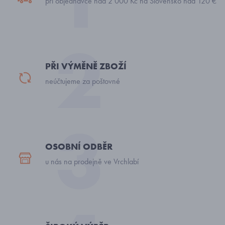
při objednávce nad 2 000 Kč na Slovensko nad 120 €
PŘI VÝMĚNĚ ZBOŽÍ
neúčtujeme za poštovné
OSOBNÍ ODBĚR
u nás na prodejně ve Vrchlabí