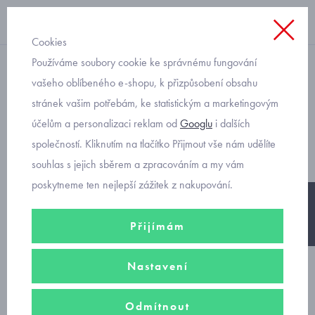
Cookies
Používáme soubory cookie ke správnému fungování
větrovky
vašeho oblíbeného e-shopu, k přizpůsobení obsahu
stránek vašim potřebám, ke statistickým a marketingovým
jarní bundička pro holčičku
účelům a personalizaci reklam od
Googlu
i dalších
Mayoral 1412-72
společností. Kliknutím na tlačítko Přijmout vše nám udělíte
souhlas s jejich sběrem a zpracováním a my vám
poskytneme ten nejlepší zážitek z nakupování.
-20%
Přijímám
Nastavení
Odmítnout