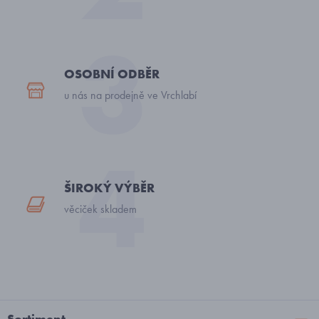
OSOBNÍ ODBĚR
u nás na prodejně ve Vrchlabí
ŠIROKÝ VÝBĚR
věciček skladem
Sortiment