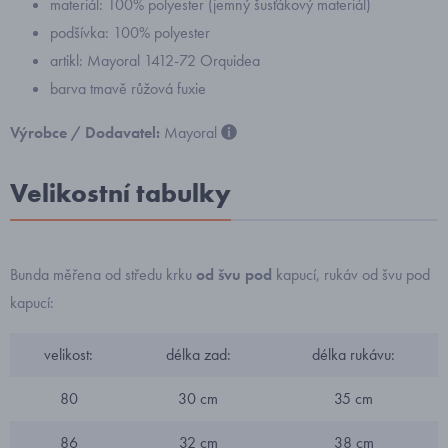
materiál: 100% polyester (jemný šusťákový materiál)
podšívka: 100% polyester
artikl: Mayoral 1412-72 Orquidea
barva tmavě růžová fuxie
Výrobce / Dodavatel:
Mayoral
Velikostní tabulky
Bunda měřena od středu krku
od švu pod
kapucí, rukáv od švu pod
kapucí:
velikost:
délka zad:
délka rukávu:
80
30 cm
35 cm
86
32 cm
38 cm