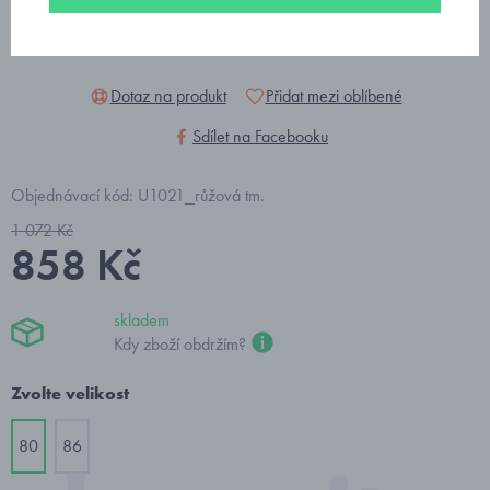
Dotaz na produkt
Přidat mezi oblíbené
Sdílet na Facebooku
Objednávací kód: U1021_růžová tm.
1 072 Kč
858 Kč
skladem
Kdy zboží obdržím?
Zvolte velikost
80
86