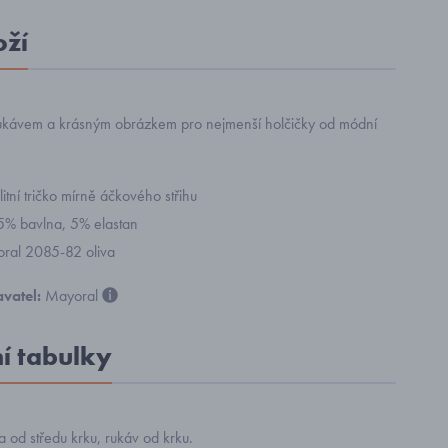
oží
rukávem a krásným obrázkem pro nejmenší holčičky od módní
itní tričko mírně áčkového střihu
95% bavlna, 5% elastan
yoral 2085-82 oliva
vatel:
Mayoral
ní tabulky
 od středu krku, rukáv od krku.