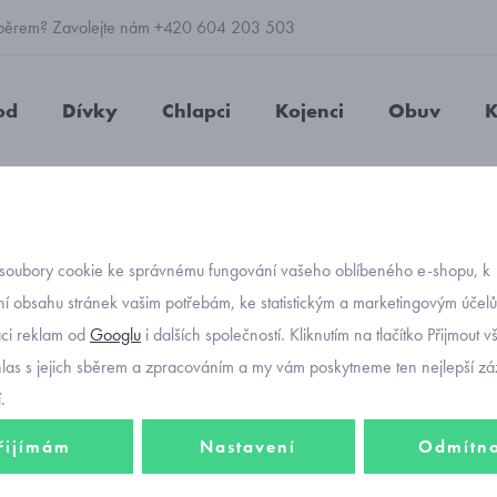
 výběrem? Zavolejte nám +420 604 203 503
od
Dívky
Chlapci
Kojenci
Obuv
K
louhý rukáv
obrázkové triko se zvířátky Mayoral 2085-82
soubory cookie ke správnému fungování vašeho oblíbeného e-shopu, k
Objednávací kód
obrázk
í obsahu stránek vašim potřebám, ke statistickým a marketingovým účel
aci reklam od
Googlu
i dalších společností. Kliknutím na tlačítko Přijmout 
Mayor
hlas s jejich sběrem a zpracováním a my vám poskytneme ten nejlepší záž
.
řijímám
Nastavení
Odmítn
342 K