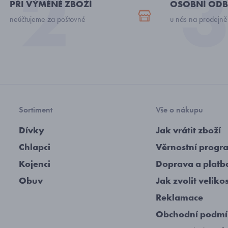
PŘI VÝMĚNĚ ZBOŽÍ
OSOBNÍ ODB
neúčtujeme za poštovné
u nás na prodejně
Sortiment
Vše o nákupu
Dívky
Jak vrátit zboží
Chlapci
Věrnostní progr
Kojenci
Doprava a platb
Obuv
Jak zvolit veliko
Reklamace
Obchodní podm