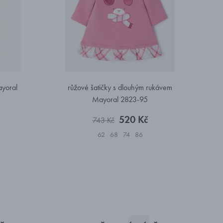
yoral
růžové šatičky s dlouhým rukávem
Mayoral 2823-95
520 Kč
743 Kč
62
68
74
86