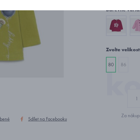
Barevné varia
Zvolte velikost
80
86
Za nákup 
íbené
Sdílet na Facebooku