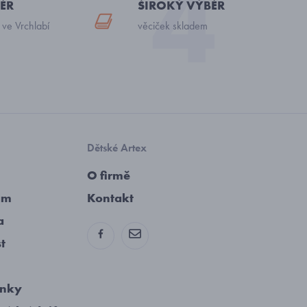
ĚR
ŠIROKÝ VÝBĚR
 ve Vrchlabí
věciček skladem
Dětské Artex
O firmě
am
Kontakt
a
st
ínky