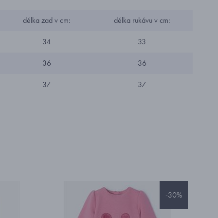
délka zad v cm:
délka rukávu v cm:
34
33
36
36
37
37
-30%