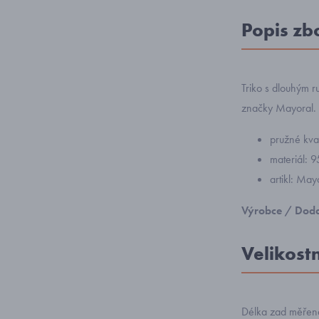
Popis zb
Triko s dlouhým 
značky Mayoral.
pružné kval
materiál: 
artikl: Ma
Výrobce / Doda
Velikost
Délka zad měřena