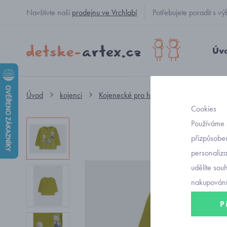
Navštivte naši
prodejnu ve Vrchlabí
Potřebujete poradit s
Úv
Úvod
kojenci
Kojenecké pro holčičky
tričko
d
Cookies
Používáme 
přizpůsoben
personaliz
udělíte sou
nakupování
P