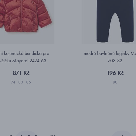
ní kojenecká bundička pro
modré bavlněné legínky Ma
lčičku Mayoral 2424-63
703-32
871 Kč
196 Kč
74
80
86
80