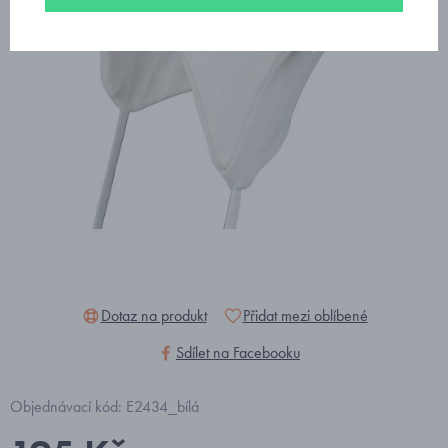
Dotaz na produkt
Přidat mezi oblíbené
Sdílet na Facebooku
Objednávací kód: E2434_bílá