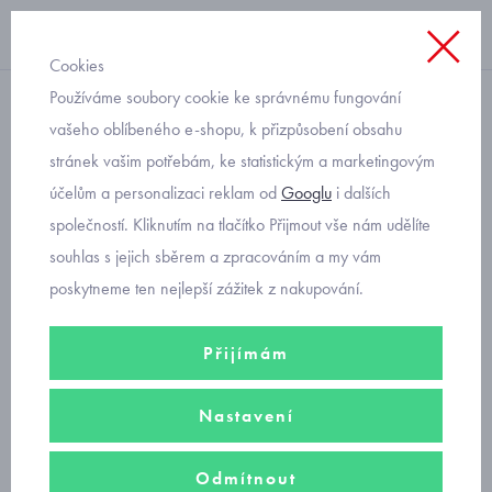
Cookies
Používáme soubory cookie ke správnému fungování
zavazovací
vašeho oblíbeného e-shopu, k přizpůsobení obsahu
stránek vašim potřebám, ke statistickým a marketingovým
kojenecká bavlněná čepice
účelům a personalizaci reklam od
Googlu
i dalších
RDX bílá
společností. Kliknutím na tlačítko Přijmout vše nám udělíte
souhlas s jejich sběrem a zpracováním a my vám
poskytneme ten nejlepší zážitek z nakupování.
Přijímám
Nastavení
Odmítnout