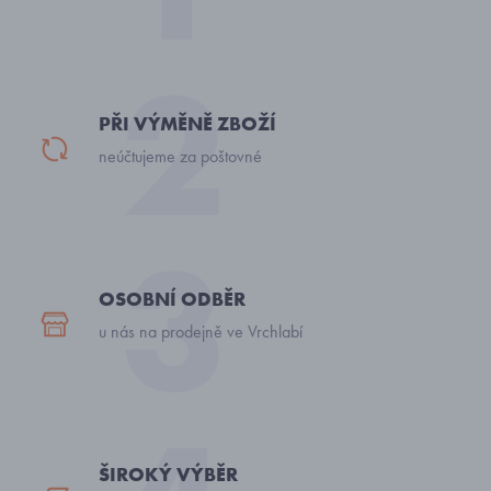
PŘI VÝMĚNĚ ZBOŽÍ
neúčtujeme za poštovné
OSOBNÍ ODBĚR
u nás na prodejně ve Vrchlabí
ŠIROKÝ VÝBĚR