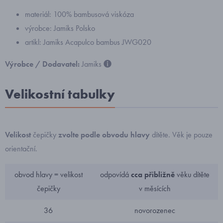
materiál: 100% bambusová viskóza
výrobce: Jamiks Polsko
artikl: Jamiks Acapulco bambus JWG020
Výrobce / Dodavatel:
Jamiks
Velikostní tabulky
Velikost
čepičky
zvolte podle obvodu hlavy
dítěte. Věk je pouze
orientační.
obvod hlavy = velikost
odpovídá
cca přibližně
věku dítěte
čepičky
v měsících
36
novorozenec