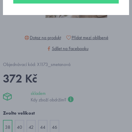
Dotaz na produkt
Přidat mezi oblíbené
Sdílet na Facebooku
Objednávací kód: X1173_smetanová
372 Kč
skladem
Kdy zboží obdržím?
Zvolte velikost
38
40
42
44
46