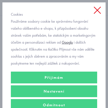
Cookies
Používáme soubory cookie ke správnému fungování
zavazovací
vašeho oblíbeného e-shopu, k přizpůsobení obsahu
stránek vašim potřebám, ke statistickým a marketingovým
kojenecká čepička z
účelům a personalizaci reklam od
Googlu
i dalších
bambusové viskózy Jamiks
společností. Kliknutím na tlačítko Přijmout vše nám udělíte
Acapulco
souhlas s jejich sběrem a zpracováním a my vám
poskytneme ten nejlepší zážitek z nakupování.
Přijímám
Nastavení
Odmítnout