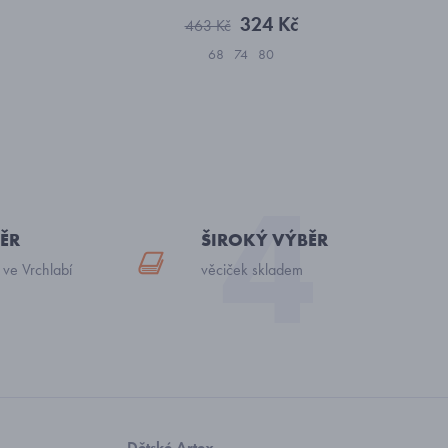
324 Kč
463 Kč
68
74
80
ĚR
ŠIROKÝ VÝBĚR
 ve Vrchlabí
věciček skladem
Dětské Artex