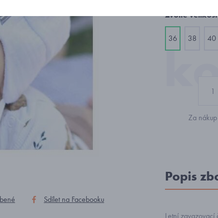
Zvolte velikost
36
38
40
Za nákup 
Popis zb
íbené
Sdílet na Facebooku
Letní zavazovací 