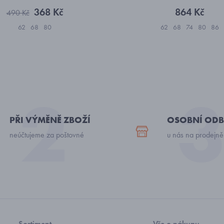
368 Kč
864 Kč
490 Kč
62
68
80
62
68
74
80
86
PŘI VÝMĚNĚ ZBOŽÍ
OSOBNÍ ODB
neúčtujeme za poštovné
u nás na prodejně
Sortiment
Vše o nákupu