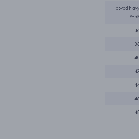
obvod hlavy 
čepi
3
3
4
4
4
4
4