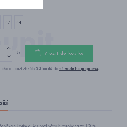
42
44
ks
Vložit do košíku
tohoto zboží získáte
22
bodů
do
věrnostního programu
.
oží
čepička s krytím oušek proti větru je vyrobena ze 100%