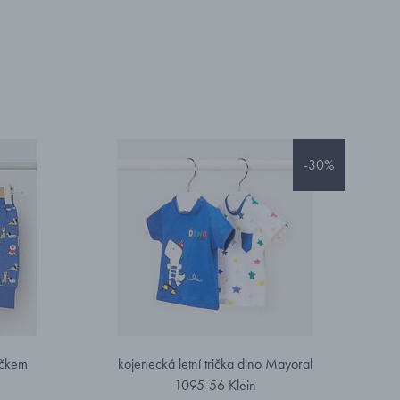
-30%
yčkem
kojenecká letní trička dino Mayoral
1095-56 Klein