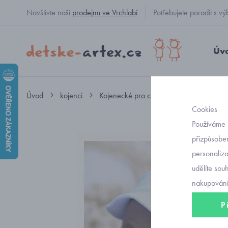
Navštivte naši
prodejnu ve Vrchlabí
Potřebujete poradit s
Úv
Úvod
kojenci
Kojenecké pro chlapečky
čepičky
Cookies
Používáme 
přizpůsoben
personaliz
udělíte sou
nakupování
P