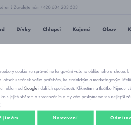
 výběrem? Zavolejte nám +420 604 203 503
od
Dívky
Chlapci
Kojenci
Obuv
K
letní
na zavazování
kojenecká letní čepička z mušelínu Mar
soubory cookie ke správnému fungování vašeho oblíbeného e-shopu, k
Objednávací kód
kojene
í obsahu stránek vašim potřebám, ke statistickým a marketingovým účel
aci reklam od
Googlu
i dalších společností. Kliknutím na tlačítko Přijmout 
mušelí
hlas s jejich sběrem a zpracováním a my vám poskytneme ten nejlepší záž
.
řijímám
Nastavení
Odmítn
448 K