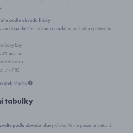
y.
zvolte podle obvodu hlavy
 v zadní spodní části stažena do úzkého pružného úpletového
ka baby boy
100% bavlna
arika Polsko
ka L4-4182
vatel:
Marika
ní tabulky
zvolte podle obvodu hlavy
dítěte. Věk je pouze orientační.