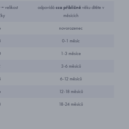
= velikost
odpovídá
cca přibližně
věku dítěte v
čky
měsících
6
novorozenec
8
0-1 měsíc
0
1-3 měsíce
2
3-6 měsíců
4
6-12 měsíců
6
12-18 měsíců
8
18-24 měsíců