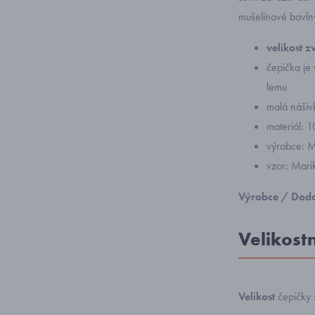
mušelínové bavln
velikost 
čepička je
lemu
malá nášiv
materiál: 
výrobce: M
vzor: Mari
Výrobce / Doda
Velikost
Velikost
čepičky