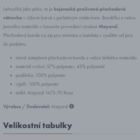
Lehoučká jako pírko, to je
kojenecká prošívaná přechodová
větrovka
v růžové barvě s perleťovým nádechem. Bundička z velice
jemného materiálu v luxusním provedení výrobce
Mayoral
.
Přechodová bunda na zip pro miminka a batolata s využitím od jara
do podzimu.
mírně zateplená přechodová bunda z velice lehkého materiálu
materiál vrchní: 57% polyester, 43% polyamid
podšívka: 100% polyester
výplň: 100% polyester
artikl: Mayoral 1473-70 Rosa
Výrobce / Dodavatel:
Mayoral
Velikostní tabulky