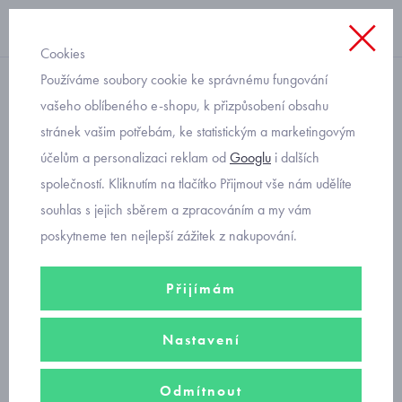
Cookies
Používáme soubory cookie ke správnému fungování
větrovky
vašeho oblíbeného e-shopu, k přizpůsobení obsahu
stránek vašim potřebám, ke statistickým a marketingovým
kojenecká přechodová
účelům a personalizaci reklam od
Googlu
i dalších
růžová bunda Mayoral
společností. Kliknutím na tlačítko Přijmout vše nám udělíte
1473-70
souhlas s jejich sběrem a zpracováním a my vám
poskytneme ten nejlepší zážitek z nakupování.
Přijímám
Nastavení
Odmítnout