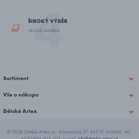
ŠIROKÝ VÝBĚR
věciček skladem
Sortiment
Vše o nákupu
Dětské Artex
© 2026 Dětské-Artex.cz - Krkonošská 27, 543 01 Vrchlabí - tel.:
+420 604 203 503, e-mail:
info@detske-artex.cz