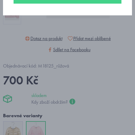
Dotaz na produkt
Přidat mezi oblíbené
Sdílet na Facebooku
Objednávací kód: M18125_růžová
700 Kč
skladem
Kdy zboží obdržím?
Barevné varianty