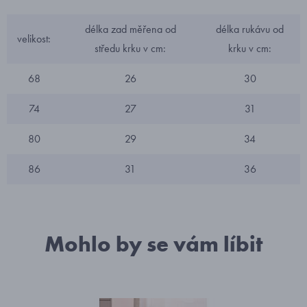
délka zad měřena od
délka rukávu od
velikost:
středu krku v cm:
krku v cm:
68
26
30
74
27
31
80
29
34
86
31
36
Mohlo by se vám líbit