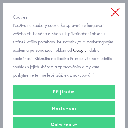
Cookies
Používáme soubory cookie ke správnému fungování
bez kapuce
vašeho oblíbeného e-shopu, k přizpůsobení obsahu
stránek vašim potřebám, ke statistickým a marketingovým
kojenecká souprava se
účelům a personalizaci reklam od
Googlu
i dalších
žirafou pro chlapečka
společností. Kliknutím na tlačítko Přijmout vše nám udělíte
Mayoral 1509-58
souhlas s jejich sběrem a zpracováním a my vám
poskytneme ten nejlepší zážitek z nakupování.
Přijímám
Nastavení
Odmítnout