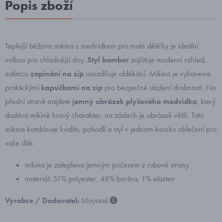
Popis zboží
Teplejší béžová mikina s medvídkem pro malé dětičky je ideální
volbou pro chladnější dny.
Styl bomber
zajišťuje moderní vzhled,
zatímco
zapínání na zip
usnadňuje oblékání. Mikina je vybavena
praktickými
kapsičkami na zip
pro bezpečné uložení drobností. Na
přední straně najdete
jemný obrázek plyšového medvídka
, který
dodává mikině hravý charakter, na zádech je obrázek větší. Tato
mikina kombinuje kvalitu, pohodlí a styl v jednom kousku oblečení pro
vaše dítě.
mikina je zateplena jemným počesem z rubové strany
materiál: 51% polyester, 48% bavlna, 1% elasten
Výrobce / Dodavatel:
Mayoral