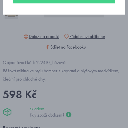
Dotaz na produkt
Přidat mezi oblíbené
Sdílet na Facebooku
Objednávací kód: Y22410_béžová
Béžová mikina ve stylu bomber s kapsami a plyšovým medvídkem,
ideální pro chladné dny.
598 Kč
skladem
Kdy zboží obdržím?
Barevné varianty