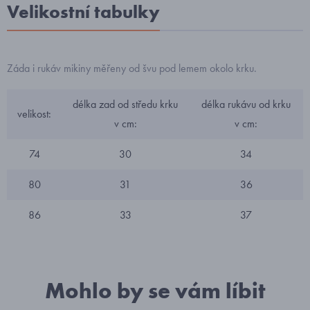
Velikostní tabulky
Záda i rukáv mikiny měřeny od švu pod lemem okolo krku.
délka zad od středu krku
délka rukávu od krku
velikost:
v cm:
v cm:
74
30
34
80
31
36
86
33
37
Mohlo by se vám líbit