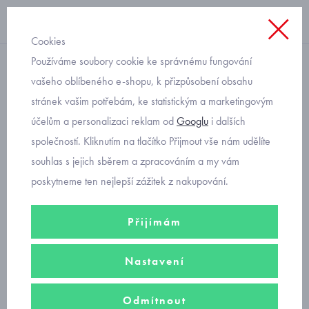
Cookies
Používáme soubory cookie ke správnému fungování
bez kapuce
vašeho oblíbeného e-shopu, k přizpůsobení obsahu
stránek vašim potřebám, ke statistickým a marketingovým
kojenecká teplejší mikina s
účelům a personalizaci reklam od
Googlu
i dalších
medvídkem Mayoral 2426-
společností. Kliknutím na tlačítko Přijmout vše nám udělíte
18
souhlas s jejich sběrem a zpracováním a my vám
poskytneme ten nejlepší zážitek z nakupování.
Přijímám
Nastavení
Odmítnout