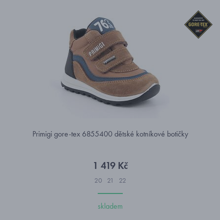
Primigi gore-tex 6855400 dětské kotníkové botičky
1 419 Kč
20
21
22
skladem