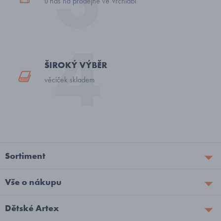
u nás na prodejně ve Vrchlabí
ŠIROKÝ VÝBĚR
věciček skladem
Sortiment
Vše o nákupu
Dětské Artex