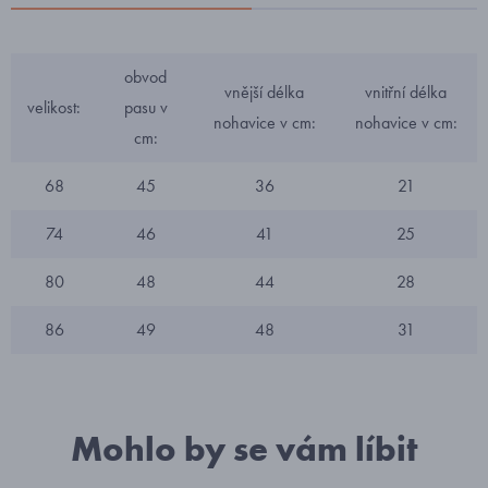
obvod
vnější délka
vnitřní délka
velikost:
pasu v
nohavice v cm:
nohavice v cm:
cm:
68
45
36
21
74
46
41
25
80
48
44
28
86
49
48
31
Mohlo by se vám líbit