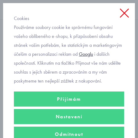
Cookies
Používáme soubory cookie ke správnému fungování
teplé
vašeho oblíbeného e-shopu, k přizpůsobení obsahu
stránek vašim potřebám, ke statistickým a marketingovým
kojenecké lacláče
účelům a personalizaci reklam od
Googlu
i dalších
manšestrové podšité
společností. Kliknutím na tlačítko Přijmout vše nám udělíte
bavlnou Mayoral 2656-14
souhlas s jejich sběrem a zpracováním a my vám
poskytneme ten nejlepší zážitek z nakupování.
Přijímám
Nastavení
Odmítnout