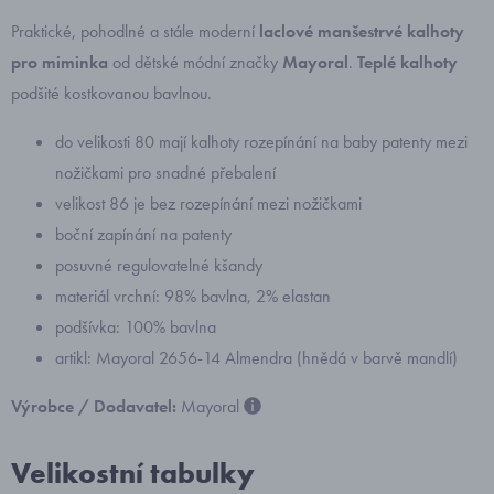
Praktické, pohodlné a stále moderní
laclové manšestrvé kalhoty
pro miminka
od dětské módní značky
Mayoral
.
Teplé kalhoty
podšité kostkovanou bavlnou.
do velikosti 80 mají kalhoty rozepínání na baby patenty mezi
nožičkami pro snadné přebalení
velikost 86 je bez rozepínání mezi nožičkami
boční zapínání na patenty
posuvné regulovatelné kšandy
materiál vrchní: 98% bavlna, 2% elastan
podšívka: 100% bavlna
artikl: Mayoral 2656-14 Almendra (hnědá v barvě mandlí)
Výrobce / Dodavatel:
Mayoral
Velikostní tabulky