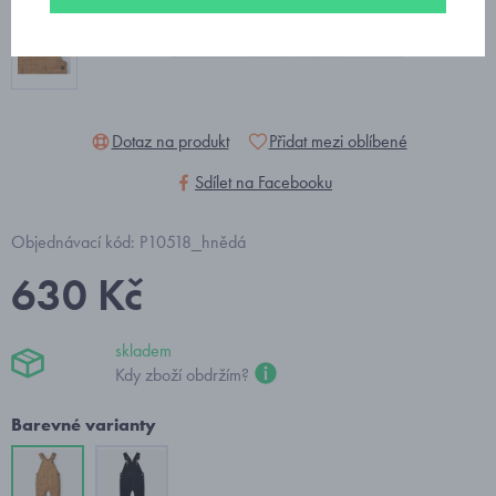
Dotaz na produkt
Přidat mezi oblíbené
Sdílet na Facebooku
Objednávací kód: P10518_hnědá
630 Kč
skladem
Kdy zboží obdržím?
Barevné varianty