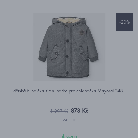
-20%
dětská bundička zimní parka pro chlapečka Mayoral 2481
878 Kč
1 097 Kč
74
80
skladem