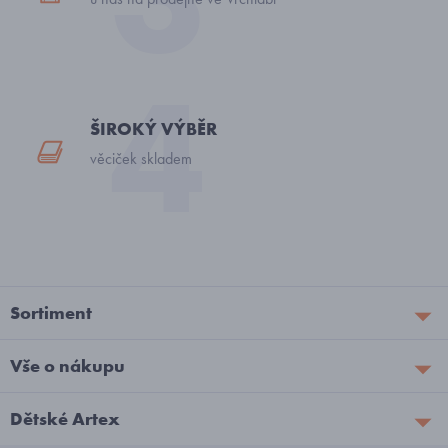
ŠIROKÝ VÝBĚR
věciček skladem
Sortiment
Vše o nákupu
Dětské Artex