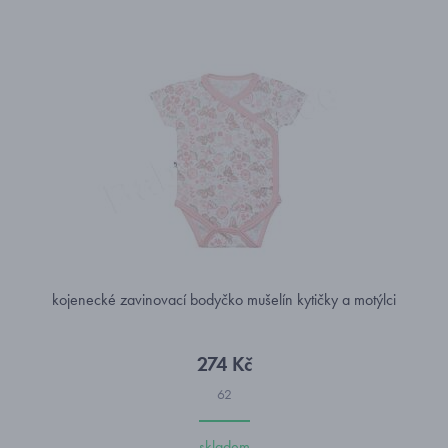
kojenecké zavinovací bodyčko mušelín kytičky a motýlci
274 Kč
62
skladem