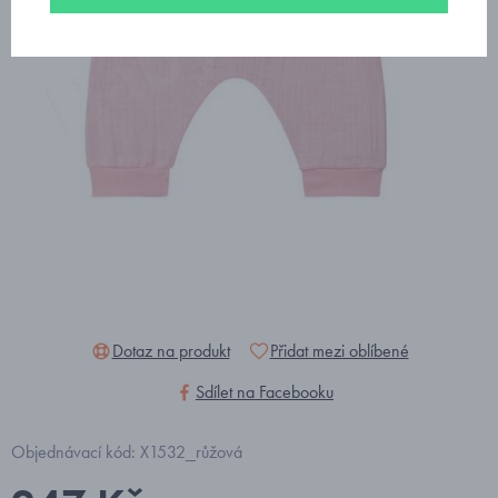
Dotaz na produkt
Přidat mezi oblíbené
Sdílet na Facebooku
Objednávací kód: X1532_růžová