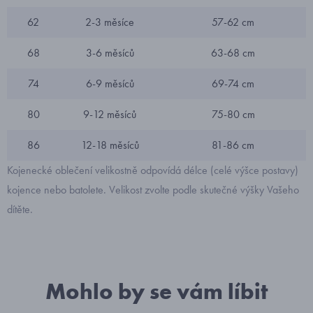
62
2-3 měsíce
57-62 cm
68
3-6 měsíců
63-68 cm
74
6-9 měsíců
69-74 cm
80
9-12 měsíců
75-80 cm
86
12-18 měsíců
81-86 cm
Kojenecké oblečení velikostně odpovídá délce (celé výšce postavy)
kojence nebo batolete. Velikost zvolte podle skutečné výšky Vašeho
dítěte.
Mohlo by se vám líbit