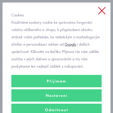
Cookies
Používáme soubory cookie ke správnému fungování
bavlněné
vašeho oblíbeného e-shopu, k přizpůsobení obsahu
stránek vašim potřebám, ke statistickým a marketingovým
kojenecké mušelínové
účelům a personalizaci reklam od
Googlu
i dalších
buggy růžové
společností. Kliknutím na tlačítko Přijmout vše nám udělíte
souhlas s jejich sběrem a zpracováním a my vám
poskytneme ten nejlepší zážitek z nakupování.
Přijímám
Nastavení
Odmítnout