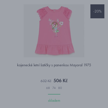
-20%
kojenecké letní šatičky s panenkou Mayoral 1975
506 Kč
632 Kč
68
74
80
skladem