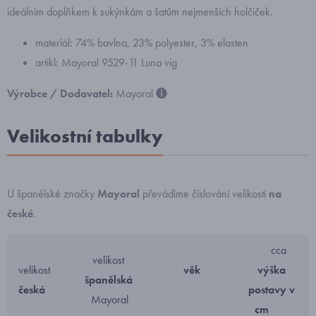
ideálním doplňkem k sukýnkám a šatům nejmenších holčiček.
materiál: 74% bavlna, 23% polyester, 3% elasten
artikl: Mayoral 9529-11 Luna vig
Výrobce / Dodavatel:
Mayoral
Velikostní tabulky
U španělské značky
Mayoral
převádíme číslování velikostí
na
české
.
cca
velikost
velikost
věk
výška
španělská
česká
postavy v
Mayoral
cm