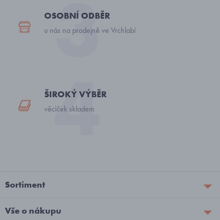
OSOBNÍ ODBĚR
u nás na prodejně ve Vrchlabí
ŠIROKÝ VÝBĚR
věciček skladem
Sortiment
Vše o nákupu