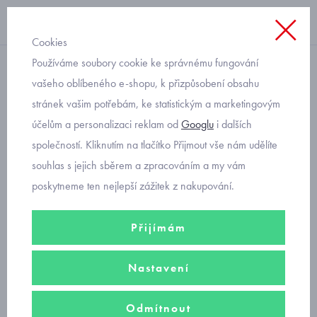
Cookies
Používáme soubory cookie ke správnému fungování
punčocháče
vašeho oblíbeného e-shopu, k přizpůsobení obsahu
stránek vašim potřebám, ke statistickým a marketingovým
kojenecké punčocháče šedé
účelům a personalizaci reklam od
Googlu
i dalších
s puntíčky Mayoral 9529-11
společností. Kliknutím na tlačítko Přijmout vše nám udělíte
souhlas s jejich sběrem a zpracováním a my vám
poskytneme ten nejlepší zážitek z nakupování.
Přijímám
Nastavení
Odmítnout