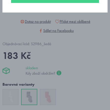
Dotaz na produkt
Přidat mezi oblíbené
Sdílet na Facebooku
Objednávací kód: S2986_šedá
183 Kč
skladem
Kdy zboží obdržím?
Barevné varianty