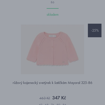
86
skladem
-25%
růžový kojenecký svetýrek k šatičkám Mayoral 325-86
347 Kč
463 Kč
62
68
74
80
86