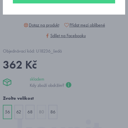
Dotaz na produkt
Přidat mezi oblíbené
Sdílet na Facebooku
Objednávací kód: U18236_šedá
362 Kč
skladem
Kdy zboží obdržím?
Zvolte velikost
56
62
68
80
86