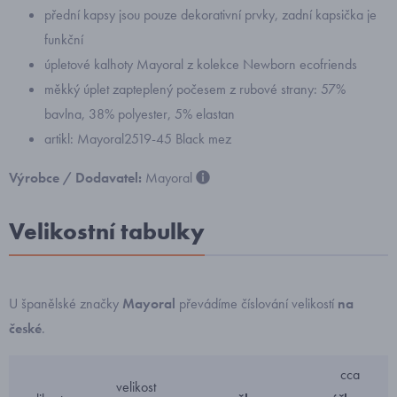
přední kapsy jsou pouze dekorativní prvky, zadní kapsička je
funkční
úpletové kalhoty Mayoral z kolekce Newborn ecofriends
měkký úplet zapteplený počesem z rubové strany: 57%
bavlna, 38% polyester, 5% elastan
artikl: Mayoral2519-45 Black mez
Výrobce / Dodavatel:
Mayoral
Velikostní tabulky
U španělské značky
Mayoral
převádíme číslování velikostí
na
české
.
cca
velikost