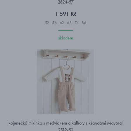
2624-57
1 591 Kč
52
56
62
68
74
86
skladem
kojenecká mikinka s medvídkem a kalhoty s kšandami Mayoral
2512-52