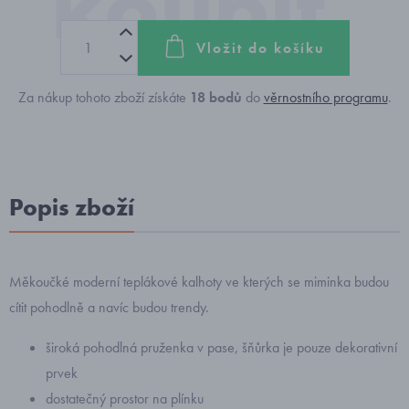
Vložit do košíku
Za nákup tohoto zboží získáte
18
bodů
do
věrnostního programu
.
Popis zboží
Měkoučké moderní teplákové kalhoty ve kterých se miminka budou
cítit pohodlně a navíc budou trendy.
široká pohodlná pruženka v pase, šňůrka je pouze dekorativní
prvek
dostatečný prostor na plínku