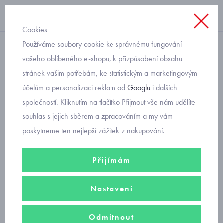
Cookies
Používáme soubory cookie ke správnému fungování
tepláčky
vašeho oblíbeného e-shopu, k přizpůsobení obsahu
stránek vašim potřebám, ke statistickým a marketingovým
kojenecké teplé tepláčky
účelům a personalizaci reklam od
Googlu
i dalších
Mayoral 2519-45
společností. Kliknutím na tlačítko Přijmout vše nám udělíte
souhlas s jejich sběrem a zpracováním a my vám
poskytneme ten nejlepší zážitek z nakupování.
Přijímám
Nastavení
Odmítnout