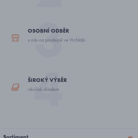
OSOBNÍ ODBĚR
u nás na prodejně ve Vrchlabí
ŠIROKÝ VÝBĚR
věciček skladem
Sortiment