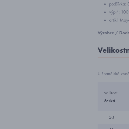
podšívka: 
výplň: 100
artikl: Ma
Výrobce / Doda
Velikost
U španělské zna
velikost
česká
50