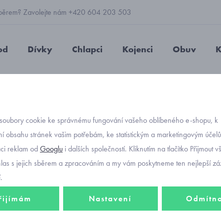
 výběrem? Zavolejte nám +420 604 203 503
od
Dívky
Chlapci
Kojenci
Obuv
K
zimní kombinézy kojenecké růžové s kytičkami Mayoral 2624-58
soubory cookie ke správnému fungování vašeho oblíbeného e-shopu, k
Objednávací kód
zimní 
í obsahu stránek vašim potřebám, ke statistickým a marketingovým účel
aci reklam od
Googlu
i dalších společností. Kliknutím na tlačítko Přijmout 
růžové
hlas s jejich sběrem a zpracováním a my vám poskytneme ten nejlepší záž
2624-
.
řijímám
Nastavení
Odmítn