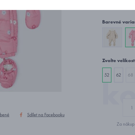
1 591
Barevné varia
Zvolte velikost
52
62
68
íbené
Sdílet na Facebooku
Za nákup 