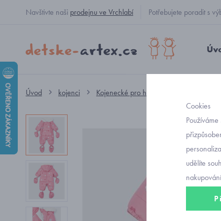
Navštivte naši
prodejnu ve Vrchlabí
Potřebujete poradit s
Úv
Úvod
kojenci
Kojenecké pro holčičky
zimní overal
Cookies
Používáme 
přizpůsoben
personaliz
udělíte sou
nakupování
P