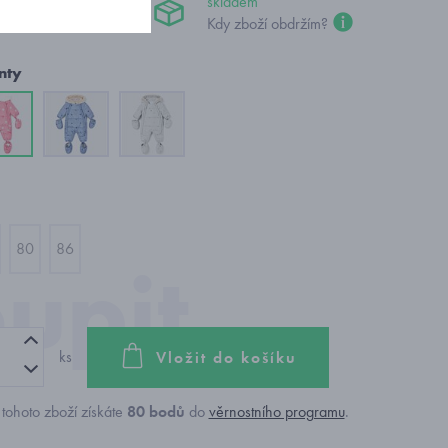
 Kč
skladem
Kdy zboží obdržím?
nty
80
86
ks
Vložit do košíku
tohoto zboží získáte
80
bodů
do
věrnostního programu
.