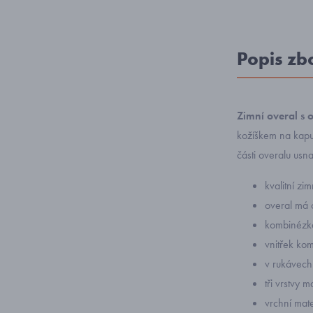
Popis zb
Zimní overal
s 
kožíškem na kapu
části overalu usn
kvalitní z
overal má 
kombinézka
vnitřek ko
v rukávech
tři vrstvy m
vrchní mat