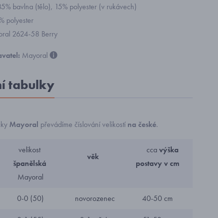
85% bavlna (tělo), 15% polyester (v rukávech)
% polyester
yoral 2624-58 Berry
vatel:
Mayoral
ní tabulky
čky
Mayoral
převádíme číslování velikostí
na české
.
velikost
cca
výška
věk
španělská
postavy v cm
Mayoral
0-0 (50)
novorozenec
40-50 cm