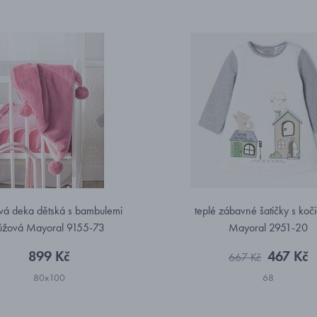
vá deka dětská s bambulemi
teplé zábavné šatičky s koč
ůžová Mayoral 9155-73
Mayoral 2951-20
899 Kč
467 Kč
667 Kč
80x100
68