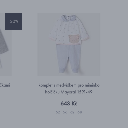
-30%
ičkami
komplet s medvídkem pro miminko
holčičku Mayoral 1591-49
643 Kč
52
56
62
68