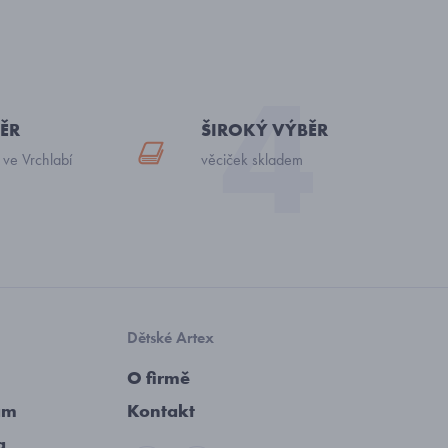
ĚR
ŠIROKÝ VÝBĚR
 ve Vrchlabí
věciček skladem
Dětské Artex
O firmě
am
Kontakt
a