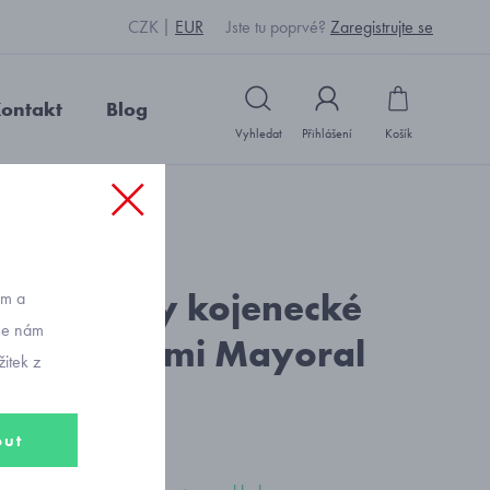
CZK
EUR
Jste tu poprvé?
Zaregistrujte se
ontakt
Blog
Vyhledat
Přihlášení
Košík
: S2346_růžová
kombinézy kojenecké
ům a
vše nám
 s kytičkami Mayoral
itek z
58
out