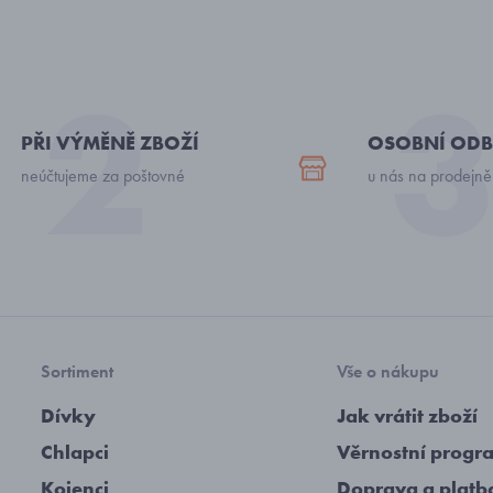
PŘI VÝMĚNĚ ZBOŽÍ
OSOBNÍ ODB
neúčtujeme za poštovné
u nás na prodejně
Sortiment
Vše o nákupu
Dívky
Jak vrátit zboží
Chlapci
Věrnostní progr
Kojenci
Doprava a platb