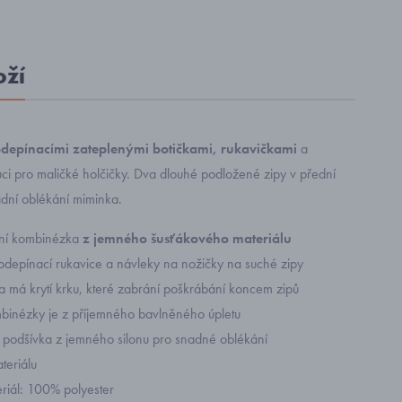
oží
odepínacími zateplenými botičkami, rukavičkami
a
ci pro maličké holčičky. Dva dlouhé podložené zipy v přední
adní oblékání miminka.
imní kombinézka
z jemného šusťákového materiálu
odepínací rukavice a návleky na nožičky na suché zipy
 má krytí krku, které zabrání poškrábání koncem zipů
mbinézky je z příjemného bavlněného úpletu
 podšívka z jemného silonu pro snadné oblékání
ateriálu
eriál: 100% polyester