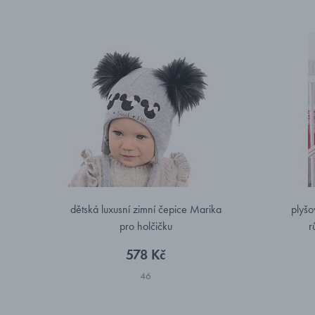
dětská luxusní zimní čepice Marika
plyšo
pro holčičku
r
578 Kč
46