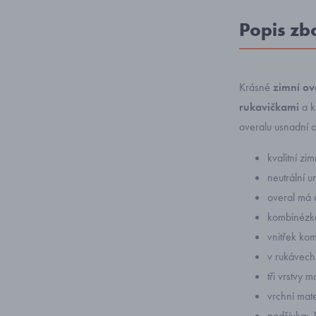
Popis zb
Krásné
zimní ov
rukavičkami
a k
overalu usnadní 
kvalitní z
neutrální u
overal má 
kombinézka
vnitřek ko
v rukávech
tři vrstvy m
vrchní mat
podšívka: 