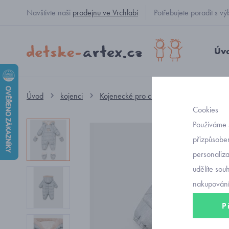
Navštivte naši
prodejnu ve Vrchlabí
Potřebujete poradit s
Úv
Úvod
kojenci
Kojenecké pro chlapečky
kombinéz
Cookies
Používáme 
přizpůsoben
personaliz
udělíte sou
nakupování
P