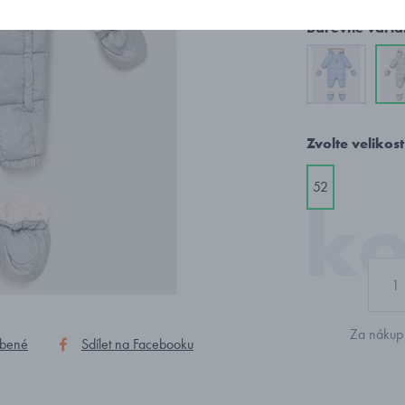
Barevné varia
Zvolte velikost
52
Za nákup 
íbené
Sdílet na Facebooku