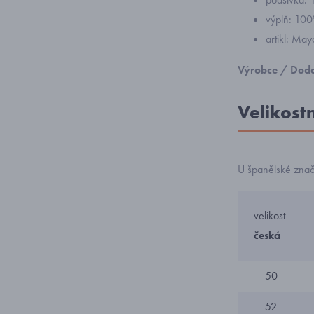
výplň: 100
artikl: May
Výrobce / Doda
Velikost
U španělské zna
velikost
česká
50
52