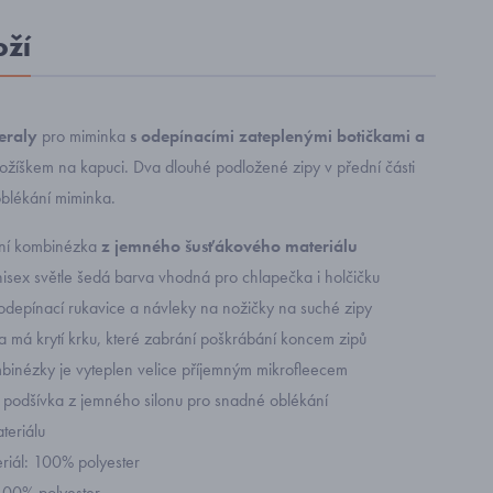
oží
eraly
pro miminka
s odepínacími zateplenými botičkami a
ožíškem na kapuci. Dva dlouhé podložené zipy v přední části
oblékání miminka.
imní kombinézka
z jemného šusťákového materiálu
nisex světle šedá barva vhodná pro chlapečka i holčičku
odepínací rukavice a návleky na nožičky na suché zipy
 má krytí krku, které zabrání poškrábání koncem zipů
mbinézky je vyteplen velice příjemným mikrofleecem
 podšívka z jemného silonu pro snadné oblékání
ateriálu
eriál: 100% polyester
100% polyester