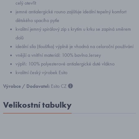
celý otevřít
jemné antialergické rouno zajišťuje ideální tepelný komfort
dětského spacího pytle
kvalitní jemný spirálový zip s krytím u krku se zapíná směrem
dolů
ideální síla (tloušťka) výplně je vhodná na celoroční používání
vnější a vnítřní materiál: 100% bavlna Jersey
výplň: 100% polyesterové antialergické duté vlákno
kvalitní český výrobek Esito
Výrobce / Dodavatel:
Esito CZ
Velikostní tabulky