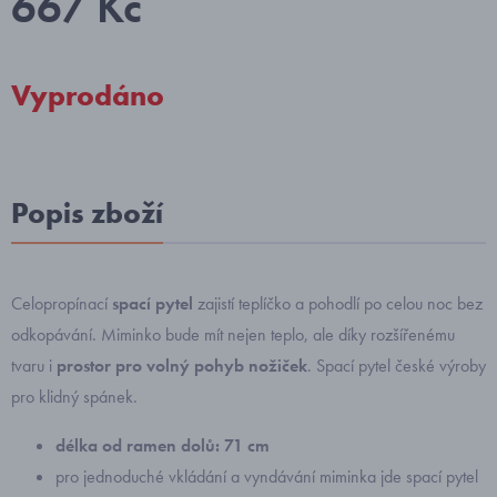
667 Kč
Vyprodáno
Popis zboží
Celopropínací
spací pytel
zajistí teplíčko a pohodlí po celou noc bez
odkopávání. Miminko bude mít nejen teplo, ale díky rozšířenému
tvaru i
prostor pro volný pohyb nožiček
. Spací pytel české výroby
pro klidný spánek.
délka od ramen dolů: 71 cm
pro jednoduché vkládání a vyndávání miminka jde spací pytel