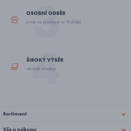
OSOBNÍ ODBĚR
u nás na prodejně ve Vrchlabí
ŠIROKÝ VÝBĚR
věciček skladem
Sortiment
Vše o nákupu