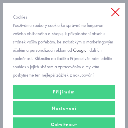
Cookies
Používáme soubory cookie ke správnému fungování
spací pytel
vašeho oblíbeného e-shopu, k přizpůsobení obsahu
stránek vašim potřebám, ke statistickým a marketingovým
kojenecký spací pytel
účelům a personalizaci reklam od
Googlu
i dalších
myšičky s balónky
společností. Kliknutím na tlačítko Přijmout vše nám udělíte
souhlas s jejich sběrem a zpracováním a my vám
poskytneme ten nejlepší zážitek z nakupování.
Přijímám
Nastavení
Odmítnout