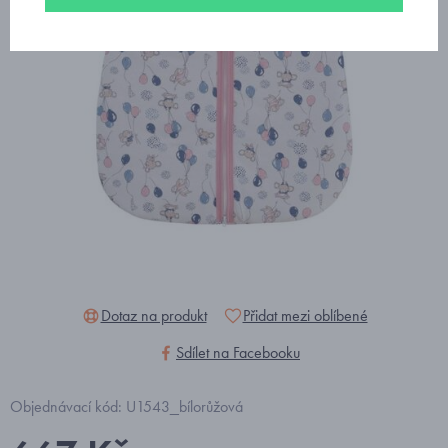
Dotaz na produkt
Přidat mezi oblíbené
Sdílet na Facebooku
Objednávací kód: U1543_bílorůžová