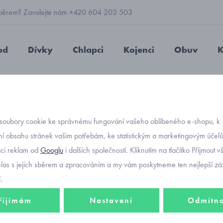
 výběrem? Zavolejte nám +420 604 203 503
od
Dívky
Chlapci
Kojenci
Obuv
K
epičky
bavlněné
nasazovací
květovaná čepička Marika Isk
soubory cookie ke správnému fungování vašeho oblíbeného e-shopu, k
Objednávací kó
květov
í obsahu stránek vašim potřebám, ke statistickým a marketingovým účel
aci reklam od
Googlu
i dalších společností. Kliknutím na tlačítko Přijmout 
Iskra 
hlas s jejich sběrem a zpracováním a my vám poskytneme ten nejlepší záž
.
řijímám
Nastavení
Odmítn
350 K