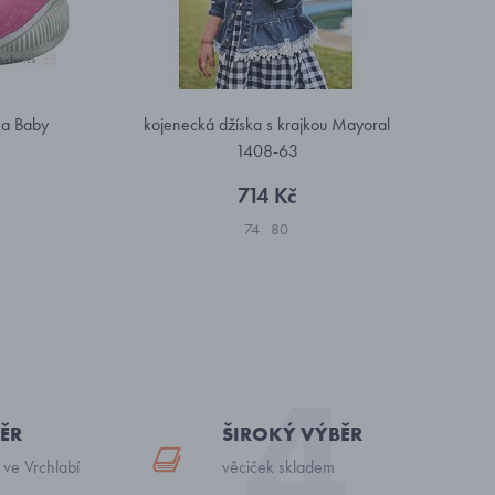
ka Baby
kojenecká džíska s krajkou Mayoral
1408-63
714 Kč
74
80
ĚR
ŠIROKÝ VÝBĚR
 ve Vrchlabí
věciček skladem