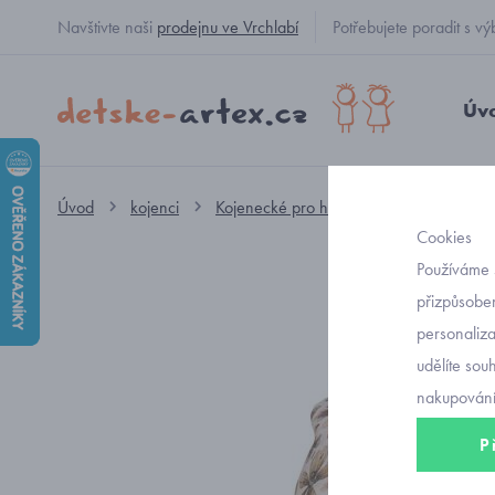
Navštivte naši
prodejnu ve Vrchlabí
Potřebujete poradit s
Úv
Úvod
kojenci
Kojenecké pro holčičky
kojenecké č
Cookies
Používáme 
přizpůsoben
personaliz
udělíte sou
nakupování
P