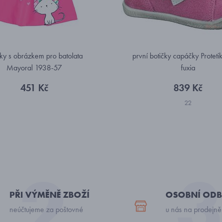
čky s obrázkem pro batolata
první botičky capáčky Proteti
Mayoral 1938-57
fuxia
451 Kč
839 Kč
22
PŘI VÝMĚNĚ ZBOŽÍ
OSOBNÍ ODB
neúčtujeme za poštovné
u nás na prodejně