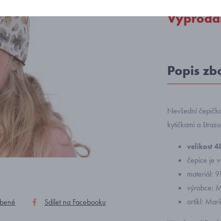
Vyprodá
Popis zb
Nevšední čepička
kytičkami a štras
velikost 
čepice je 
materiál: 
výrobce: M
artikl: Ma
íbené
Sdílet na Facebooku