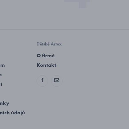
Dětské Artex
O firmě
am
Kontakt
a
st
ínky
ních údajů