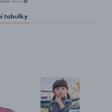
vatel:
Marika
ní tabulky