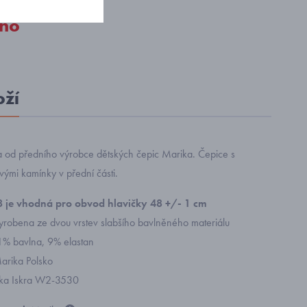
no
oží
 od předního výrobce dětských čepic Marika. Čepice s
ovými kamínky v přední části.
48 je vhodná pro obvod hlavičky 48 +/- 1 cm
vyrobena ze dvou vrstev slabšího bavlněného materiálu
91% bavlna, 9% elastan
arika Polsko
rika Iskra W2-3530