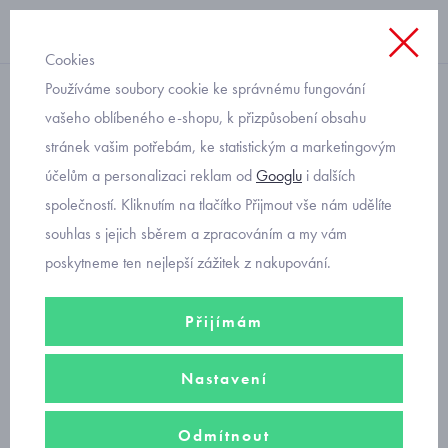
Cookies
Používáme soubory cookie ke správnému fungování
ponožky
vašeho oblíbeného e-shopu, k přizpůsobení obsahu
stránek vašim potřebám, ke statistickým a marketingovým
obrázkové kojenecké
účelům a personalizaci reklam od
Googlu
i dalších
ponožky 4 páry Mayoral
společností. Kliknutím na tlačítko Přijmout vše nám udělíte
9477-14
souhlas s jejich sběrem a zpracováním a my vám
poskytneme ten nejlepší zážitek z nakupování.
Přijímám
Nastavení
Odmítnout