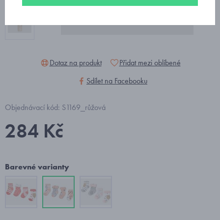
Dotaz na produkt
Přidat mezi oblíbené
Sdílet na Facebooku
Objednávací kód: S1169_růžová
284 Kč
Barevné varianty