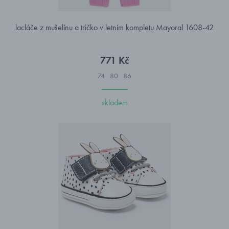
lacláče z mušelínu a tričko v letním kompletu Mayoral 1608-42
771 Kč
74
80
86
skladem