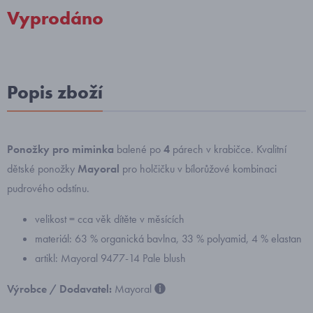
Vyprodáno
Popis zboží
Ponožky pro miminka
balené po
4
párech v krabičce. Kvalitní
dětské ponožky
Mayoral
pro holčičku v bílorůžové kombinaci
pudrového odstínu.
velikost = cca věk dítěte v měsících
materiál: 63 % organická bavlna, 33 % polyamid, 4 % elastan
artikl: Mayoral 9477-14 Pale blush
Výrobce / Dodavatel:
Mayoral