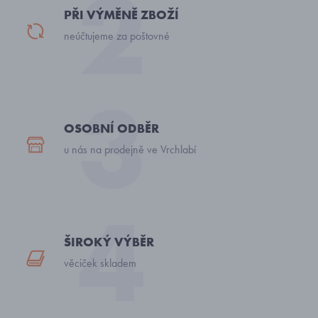
PŘI VÝMĚNĚ ZBOŽÍ
neúčtujeme za poštovné
OSOBNÍ ODBĚR
u nás na prodejně ve Vrchlabí
ŠIROKÝ VÝBĚR
věciček skladem