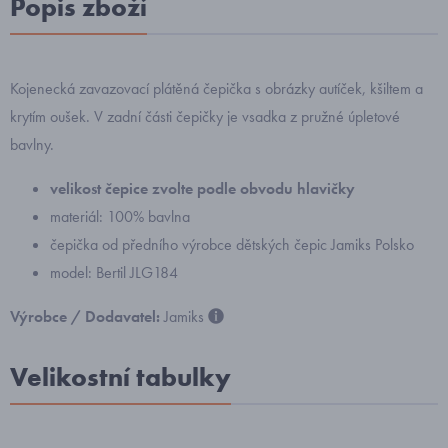
Popis zboží
Kojenecká zavazovací plátěná čepička s obrázky autíček, kšiltem a
krytím oušek. V zadní části čepičky je vsadka z pružné úpletové
bavlny.
velikost čepice zvolte podle obvodu hlavičky
materiál: 100% bavlna
čepička od předního výrobce dětských čepic Jamiks Polsko
model: Bertil JLG184
Výrobce / Dodavatel:
Jamiks
Velikostní tabulky