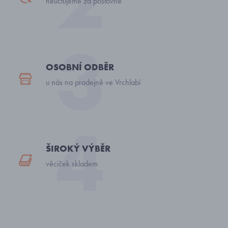
neúčtujeme za poštovné
OSOBNÍ ODBĚR
u nás na prodejně ve Vrchlabí
ŠIROKÝ VÝBĚR
věciček skladem