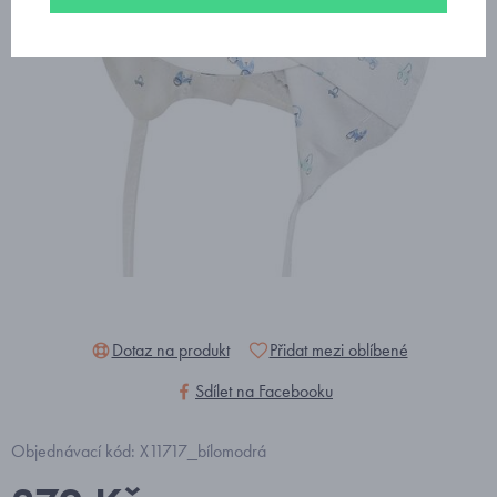
Dotaz na produkt
Přidat mezi oblíbené
Sdílet na Facebooku
Objednávací kód: X11717_bílomodrá