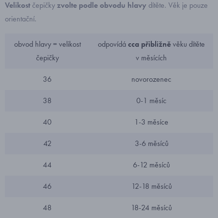
Velikost
čepičky
zvolte podle obvodu hlavy
dítěte. Věk je pouze
orientační.
obvod hlavy = velikost
odpovídá
cca přibližně
věku dítěte
čepičky
v měsících
36
novorozenec
38
0-1 měsíc
40
1-3 měsíce
42
3-6 měsíců
44
6-12 měsíců
46
12-18 měsíců
48
18-24 měsíců