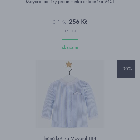
Mayoral botičky pro miminko chlapečka 9401
256 Kč
341 Kč
17
18
skladem
-30%
lněná košilka Mayoral 1114