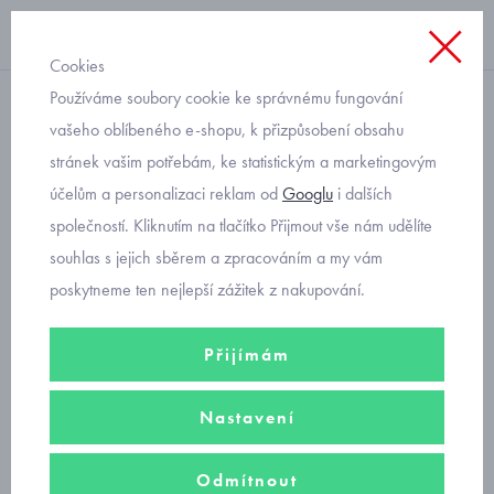
Cookies
Používáme soubory cookie ke správnému fungování
na zavazování
vašeho oblíbeného e-shopu, k přizpůsobení obsahu
stránek vašim potřebám, ke statistickým a marketingovým
letní čepička pro miminko
účelům a personalizaci reklam od
Googlu
i dalších
chlapečka Jamiks Bertil
společností. Kliknutím na tlačítko Přijmout vše nám udělíte
souhlas s jejich sběrem a zpracováním a my vám
poskytneme ten nejlepší zážitek z nakupování.
Přijímám
Nastavení
Odmítnout