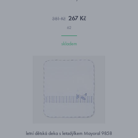
267 Kč
381 Kč
62
skladem
letní dětská deka s letadýlkem Mayoral 9858