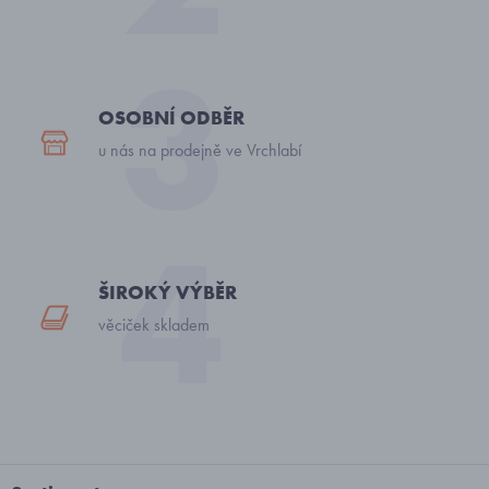
OSOBNÍ ODBĚR
u nás na prodejně ve Vrchlabí
ŠIROKÝ VÝBĚR
věciček skladem