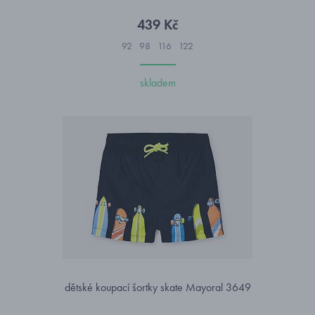
439 Kč
92
98
116
122
skladem
dětské koupací šortky skate Mayoral 3649