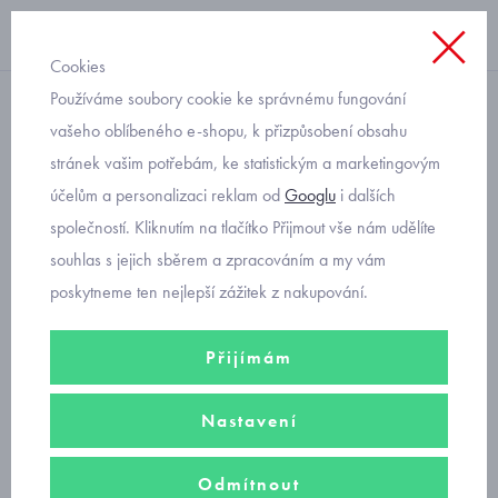
Cookies
Používáme soubory cookie ke správnému fungování
letní
vašeho oblíbeného e-shopu, k přizpůsobení obsahu
stránek vašim potřebám, ke statistickým a marketingovým
letní dětský klobouk s UV
účelům a personalizaci reklam od
Googlu
i dalších
filtrem červený Mayoral
společností. Kliknutím na tlačítko Přijmout vše nám udělíte
10406-65
souhlas s jejich sběrem a zpracováním a my vám
poskytneme ten nejlepší zážitek z nakupování.
Přijímám
Nastavení
Odmítnout