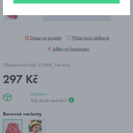
Dotaz na produkt
Přidat mezi oblíbené
Sdílet na Facebooku
Objednávací kód: U11868_červená
297 Kč
skladem
Kdy zboží obdržím?
Barevné varianty