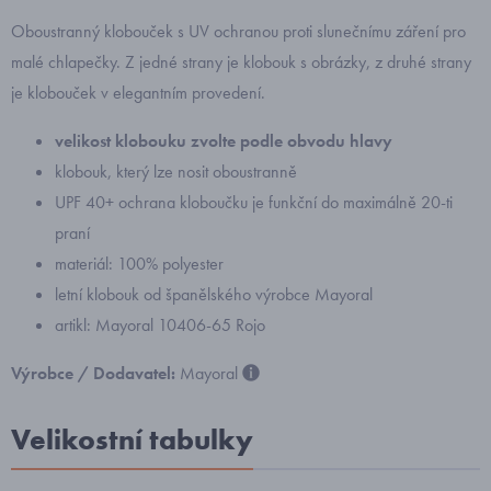
Oboustranný klobouček s UV ochranou proti slunečnímu záření pro
malé chlapečky. Z jedné strany je klobouk s obrázky, z druhé strany
je klobouček v elegantním provedení.
velikost klobouku zvolte podle obvodu hlavy
klobouk, který lze nosit oboustranně
UPF 40+ ochrana kloboučku je funkční do maximálně 20-ti
praní
materiál: 100% polyester
letní klobouk od španělského výrobce Mayoral
artikl: Mayoral 10406-65 Rojo
Výrobce / Dodavatel:
Mayoral
Velikostní tabulky