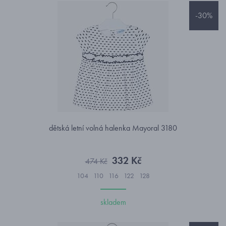
-30%
dětská letní volná halenka Mayoral 3180
332 Kč
474 Kč
104
110
116
122
128
skladem