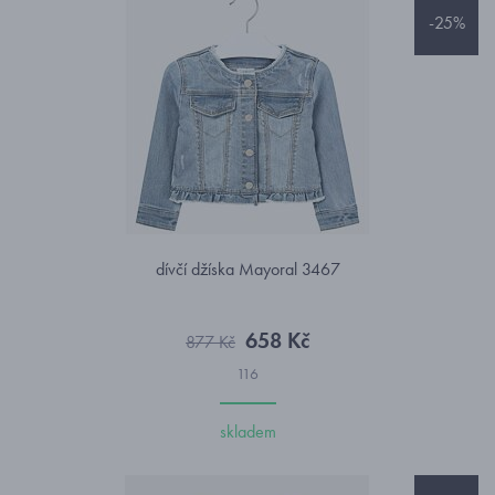
-25%
dívčí džíska Mayoral 3467
658 Kč
877 Kč
116
skladem