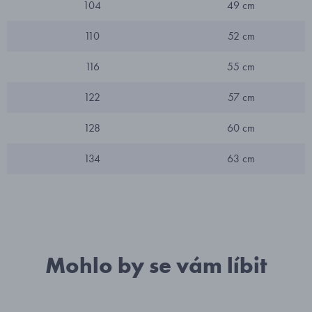
104
49 cm
110
52 cm
116
55 cm
122
57 cm
128
60 cm
134
63 cm
Mohlo by se vám líbit