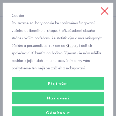
Cookies
Používáme soubory cookie ke správnému fungování
letní šaty
vašeho oblíbeného e-shopu, k přizpůsobení obsahu
stránek vašim potřebám, ke statistickým a marketingovým
letní květované šaty
účelům a personalizaci reklam od
Googlu
i dalších
Mayoral
společností. Kliknutím na tlačítko Přijmout vše nám udělíte
souhlas s jejich sběrem a zpracováním a my vám
poskytneme ten nejlepší zážitek z nakupování.
Přijímám
Nastavení
Odmítnout