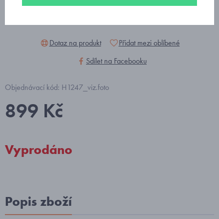
Dotaz na produkt
Přidat mezi oblíbené
Sdílet na Facebooku
Objednávací kód: H1247_viz.foto
899 Kč
Vyprodáno
Popis zboží