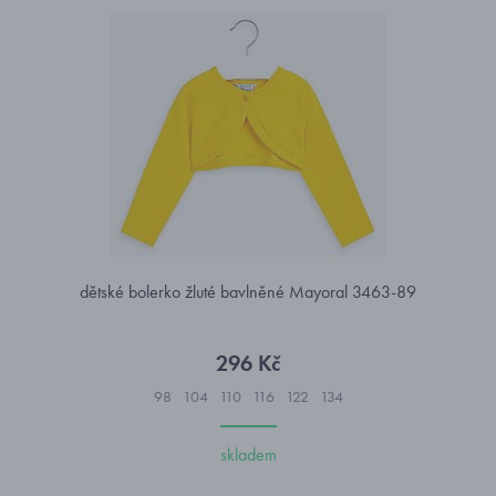
dětské bolerko žluté bavlněné Mayoral 3463-89
296 Kč
98
104
110
116
122
134
skladem