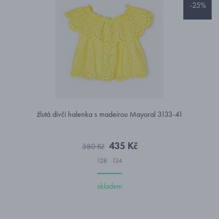
-25%
žlutá dívčí halenka s madeirou Mayoral 3133-41
435 Kč
580 Kč
128
134
skladem