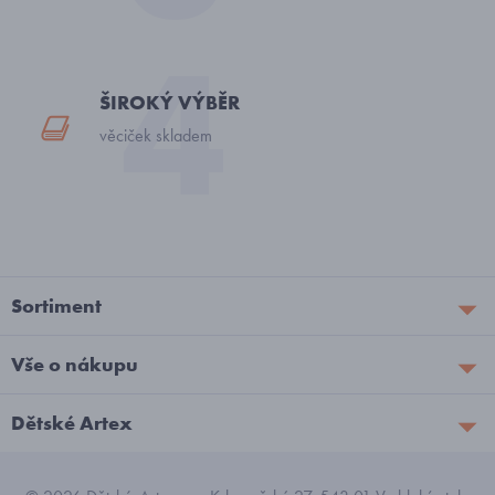
ŠIROKÝ VÝBĚR
věciček skladem
Sortiment
Vše o nákupu
Dětské Artex