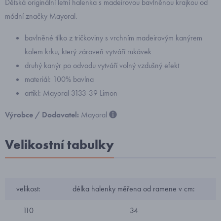
Dětská originální letní halenka s madeirovou bavlněnou krajkou od
módní značky Mayoral.
bavlněné tílko z tričkoviny s vrchním madeirovým kanýrem
kolem krku, který zároveň vytváří rukávek
druhý kanýr po odvodu vytváří volný vzdušný efekt
materiál: 100% bavlna
artikl: Mayoral 3133-39 Limon
Výrobce / Dodavatel:
Mayoral
Velikostní tabulky
velikost:
délka halenky měřena od ramene v cm:
110
34