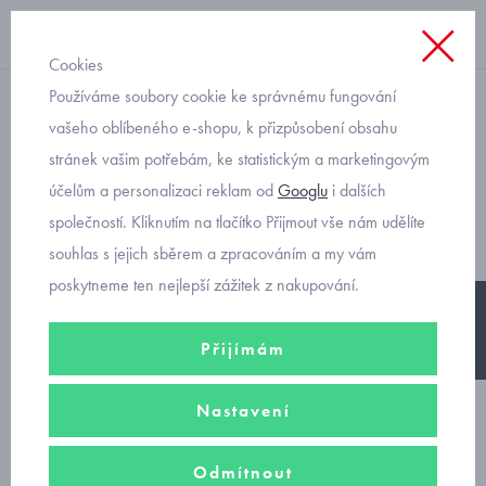
Cookies
Používáme soubory cookie ke správnému fungování
s krátkým rukávem
vašeho oblíbeného e-shopu, k přizpůsobení obsahu
stránek vašim potřebám, ke statistickým a marketingovým
žlutá dívčí halenka s
účelům a personalizaci reklam od
Googlu
i dalších
madeirou Mayoral 3133-41
společností. Kliknutím na tlačítko Přijmout vše nám udělíte
souhlas s jejich sběrem a zpracováním a my vám
poskytneme ten nejlepší zážitek z nakupování.
-25%
Přijímám
Nastavení
Odmítnout