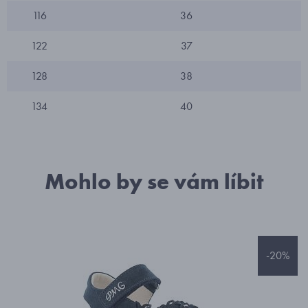
116
36
122
37
128
38
134
40
Mohlo by se vám líbit
-20%