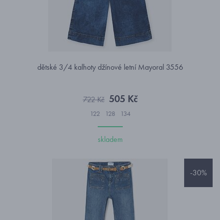
dětské 3/4 kalhoty džínové letní Mayoral 3556
505 Kč
722 Kč
122
128
134
skladem
-30%