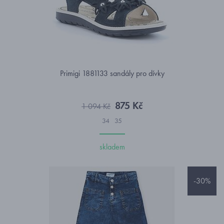
Primigi 1881133 sandály pro dívky
875 Kč
1 094 Kč
34
35
skladem
-30%