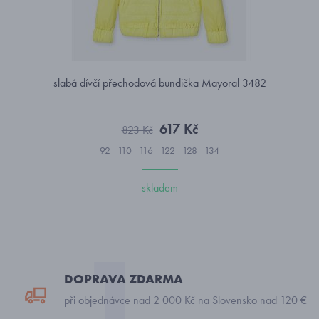
slabá dívčí přechodová bundička Mayoral 3482
617 Kč
823 Kč
92
110
116
122
128
134
skladem
DOPRAVA ZDARMA
při objednávce nad 2 000 Kč na Slovensko nad 120 €