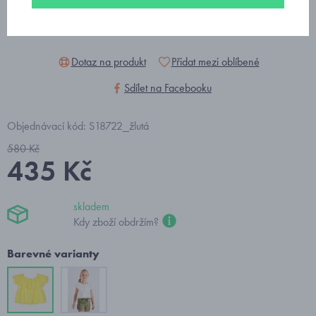
Dotaz na produkt
Přidat mezi oblíbené
Sdílet na Facebooku
Objednávací kód: S18722_žlutá
580 Kč
435 Kč
skladem
Kdy zboží obdržím?
Barevné varianty