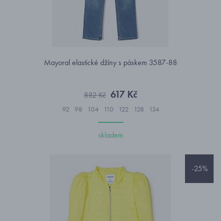
Mayoral elastické džíny s páskem 3587-88
617 Kč
882 Kč
92
98
104
110
122
128
134
skladem
-25%