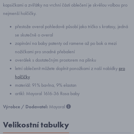
kapsičkami a zvířátky na vrchní části oblečení je skvělou volbou pro
nejmenší holčičky.
přestože overal pohledově působí jako tričko s kraťasy, jedná
se skutečně o overal
zapínání na baby patenty od ramene až po bok a mezi
nožičkami pro snadné přebalení
overálek s dostatečným prostorem na plínku
letní oblečenít můžete doplnit ponožkami z naší nabídky
pro
holčičky
materiál: 91% bavlna, 9% elastan
artikl: Mayoral 1616-36 Rosa baby
Výrobce / Dodavatel:
Mayoral
Velikostní tabulky