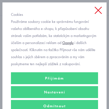
Cookies
Používáme soubory cookie ke správnému fungování
letní
vašeho oblíbeného e-shopu, k přizpůsobení obsahu
stránek vašim potřebám, ke statistickým a marketingovým
letní overal pro miminko
účelům a personalizaci reklam od
Googlu
i dalších
holčičku Mayoral 1616-36
společností. Kliknutím na tlačítko Přijmout vše nám udělíte
souhlas s jejich sběrem a zpracováním a my vám
poskytneme ten nejlepší zážitek z nakupování.
Přijímám
Nastavení
Odmítnout