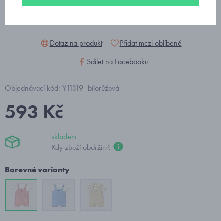
Dotaz na produkt
Přidat mezi oblíbené
Sdílet na Facebooku
Objednávací kód: Y11319_bílorůžová
593 Kč
skladem
Kdy zboží obdržím?
Barevné varianty