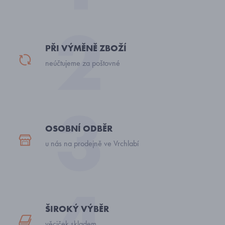
PŘI VÝMĚNĚ ZBOŽÍ
neúčtujeme za poštovné
OSOBNÍ ODBĚR
u nás na prodejně ve Vrchlabí
ŠIROKÝ VÝBĚR
věciček skladem