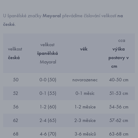
U španělské značky
Mayoral
převádíme číslování velikostí
na
české
.
cca
velikost
velikost
věk
výška
španělská
česká
postavy v
Mayoral
cm
50
0-0 (50)
novorozenec
40-50 cm
52
0-1 (55)
0-1 měsíc
51-53 cm
56
1-2 (60)
1-2 měsíce
54-56 cm
62
2-4 (65)
2-3 měsíce
57-62 cm
68
4-6 (70)
3-6 měsíců
63-68 cm