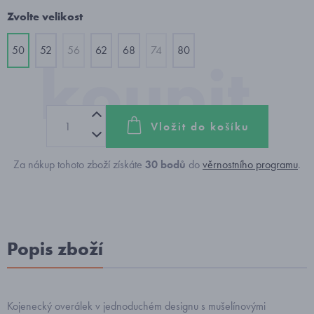
Zvolte velikost
50
52
56
62
68
74
80
Vložit do košíku
Za nákup tohoto zboží získáte
30
bodů
do
věrnostního programu
.
Popis zboží
Kojenecký overálek v jednoduchém designu s mušelínovými