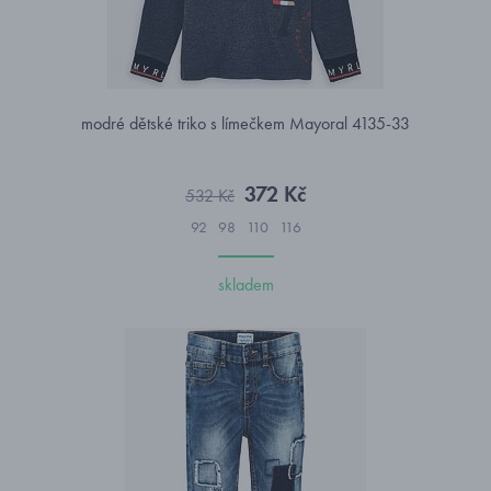
modré dětské triko s límečkem Mayoral 4135-33
372 Kč
532 Kč
92
98
110
116
skladem