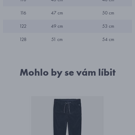
116
47 cm
50 cm
122
49 cm
53 cm
128
51 cm
54 cm
Mohlo by se vám líbit