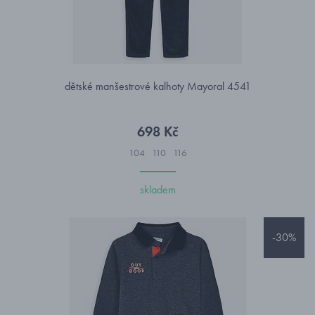
dětské manšestrové kalhoty Mayoral 4541
698 Kč
104
110
116
skladem
-30%