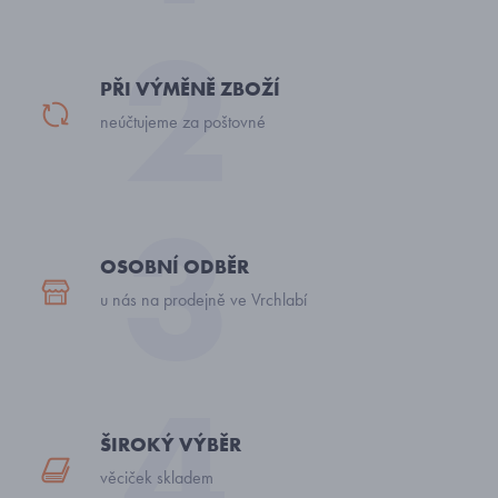
PŘI VÝMĚNĚ ZBOŽÍ
neúčtujeme za poštovné
OSOBNÍ ODBĚR
u nás na prodejně ve Vrchlabí
ŠIROKÝ VÝBĚR
věciček skladem