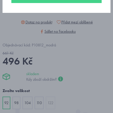
Dotaz na produkt
Přidat mezi oblíbené
Sdílet na Facebooku
Objednávací kód: P10812_modrá
661 Kč
496 Kč
skladem
Kdy zboží obdržím?
Zvolte velikost
92
98
104
110
122