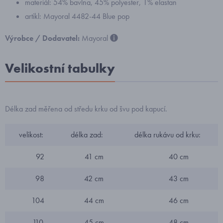
materiál: 54% bavlna, 45% polyester, 1% elastan
artikl: Mayoral 4482-44 Blue pop
Výrobce / Dodavatel:
Mayoral
Velikostní tabulky
Délka zad měřena od středu krku od švu pod kapucí.
velikost:
délka zad:
délka rukávu od krku:
92
41 cm
40 cm
98
42 cm
43 cm
104
44 cm
46 cm
110
45 cm
48 cm