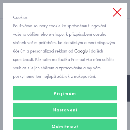
Cookies
Používáme soubory cookie ke správnému fungování
na zip s kapucí
vašeho oblíbeného e-shopu, k přizpůsobení obsahu
stránek vašim potřebám, ke statistickým a marketingovým
Mayoral dětská mikina
účelům a personalizaci reklam od
Googlu
i dalších
královská modrá 4482
společností. Kliknutím na tlačítko Přijmout vše nám udělíte
souhlas s jejich sběrem a zpracováním a my vám
poskytneme ten nejlepší zážitek z nakupování.
-25%
Přijímám
Nastavení
Odmítnout