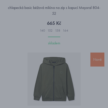
chlapecká basic béžová mikina na zip s kapucí Mayoral 804-
52
665 Kč
140
152
158
164
skladem
Nové