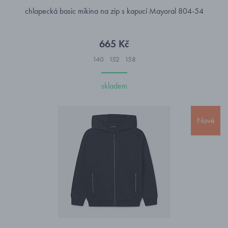
chlapecká basic mikina na zip s kapucí Mayoral 804-54
665 Kč
140
152
158
skladem
Nové