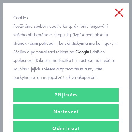
Cookies
Používáme soubory cookie ke správnému fungování
Mikiny
vašeho oblíbeného e-shopu, k přizpůsobení obsahu
stránek vašim potřebám, ke statistickým a marketingovým
chlapecké mikiny na zip s
účelům a personalizaci reklam od
Googlu
i dalších
kapucí
společností. Kliknutím na tlačítko Přijmout vše nám udělíte
souhlas s jejich sběrem a zpracováním a my vám
poskytneme ten nejlepší zážitek z nakupování.
Kvalitní chlapecké mikiny na zip v módních designech předního
výrobce dětského oblečení Mayoral. Mikiny v nabídce od velikost
Přijímám
92 po velikost 170.
Filtry
Nastavení
Odmítnout
Seřadit podle