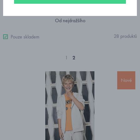
Doporučujeme
Nejprodávanější
Od nejlevnějšího
Od nejdražšího
28 produktů
Pouze skladem
1
2
Nové