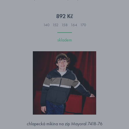
892 Kč
140
152
158
164
170
skladem
chlapecká mikina na zip Mayoral 7418-76