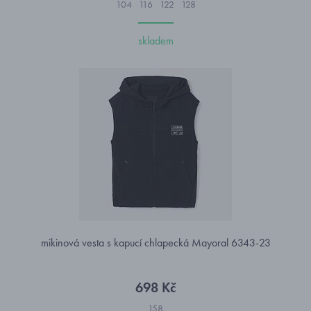
104
116
122
128
skladem
mikinová vesta s kapucí chlapecká Mayoral 6343-23
698 Kč
158