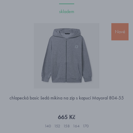
skladem
Nové
chlapecká basic šedá mikina na zip s kapucí Mayoral 804-55
665 Kč
140
152
158
164
170