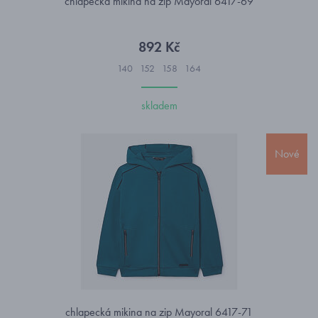
chlapecká mikina na zip Mayoral 6417-69
892 Kč
140
152
158
164
skladem
Nové
chlapecká mikina na zip Mayoral 6417-71