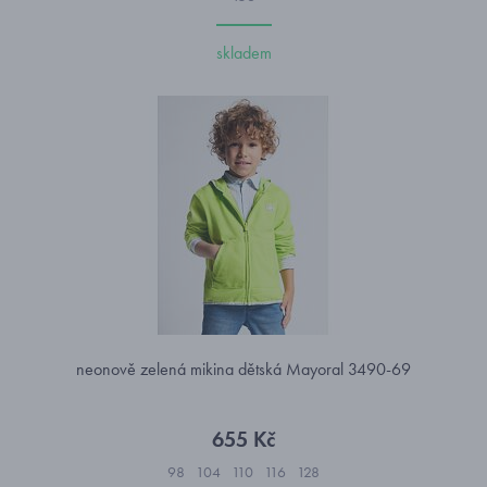
skladem
neonově zelená mikina dětská Mayoral 3490-69
655 Kč
98
104
110
116
128