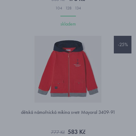
104
128
134
skladem
-25%
dětská námořnická mikina svetr Mayoral 3409-91
583 Kč
777 Kč