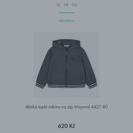
92
98
110
skladem
dětská teplá mikina na zip Mayoral 4427-80
620 Kč