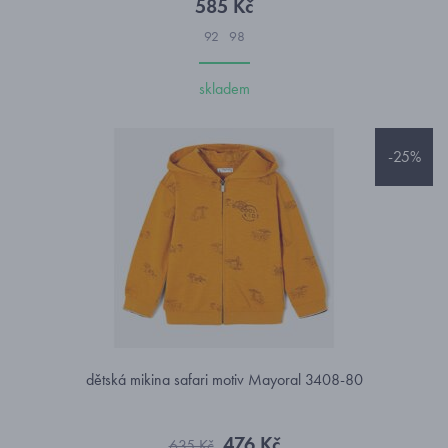
585 Kč
92
98
skladem
-25%
dětská mikina safari motiv Mayoral 3408-80
476 Kč
635 Kč