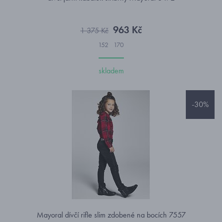
963 Kč
1 375 Kč
152
170
skladem
-30%
Mayoral dívčí rifle slim zdobené na bocích 7557