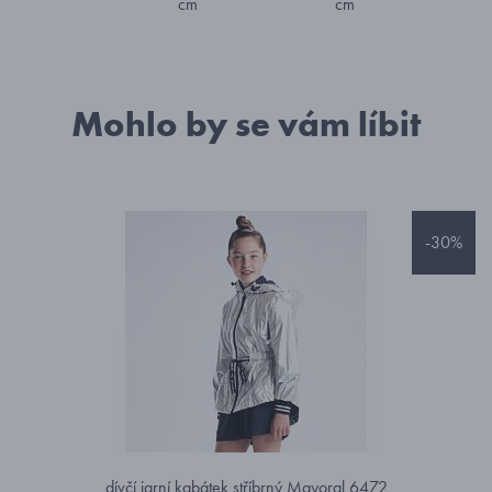
cm
cm
Mohlo by se vám líbit
-30%
dívčí jarní kabátek stříbrný Mayoral 6472