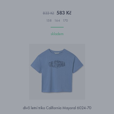
583 Kč
833 Kč
158
164
170
skladem
dívčí letní triko California Mayoral 6024-70