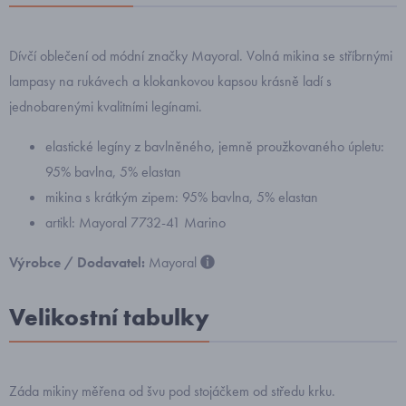
Dívčí oblečení od módní značky Mayoral. Volná mikina se stříbrnými
lampasy na rukávech a klokankovou kapsou krásně ladí s
jednobarenými kvalitními legínami.
elastické legíny z bavlněného, jemně proužkovaného úpletu:
95% bavlna, 5% elastan
mikina s krátkým zipem: 95% bavlna, 5% elastan
artikl: Mayoral 7732-41 Marino
Výrobce / Dodavatel:
Mayoral
Velikostní tabulky
Záda mikiny měřena od švu pod stojáčkem od středu krku.