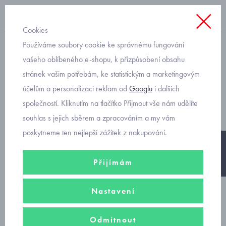
Cookies
Používáme soubory cookie ke správnému fungování
mikiny v kompletu
vašeho oblíbeného e-shopu, k přizpůsobení obsahu
stránek vašim potřebám, ke statistickým a marketingovým
Mayoral dívčí set mikina
účelům a personalizaci reklam od
Googlu
i dalších
oversize a legíny 7732
společností. Kliknutím na tlačítko Přijmout vše nám udělíte
souhlas s jejich sběrem a zpracováním a my vám
poskytneme ten nejlepší zážitek z nakupování.
-25%
Přijímám
Nastavení
Odmítnout