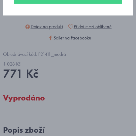
Dotaz na produkt
Přidat mezi oblíbené
Sdílet na Facebooku
Objednávací kód: P21411_modrá
1 028 Kč
771 Kč
Vyprodáno
Popis zboží