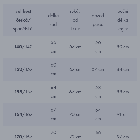
velikost
rukáv
boční
délka
obvod
česká/
od
délka
zad:
pasu:
španělská:
krku:
legín:
56
56
140
/140
57 cm
80 cm
cm
cm
60
152
/152
62 cm
57 cm
84 cm
cm
64
58
158
/157
67 cm
88 cm
cm
cm
67
64
164
/162
70 cm
91 cm
cm
cm
70
66
170
/167
72 cm
97 cm