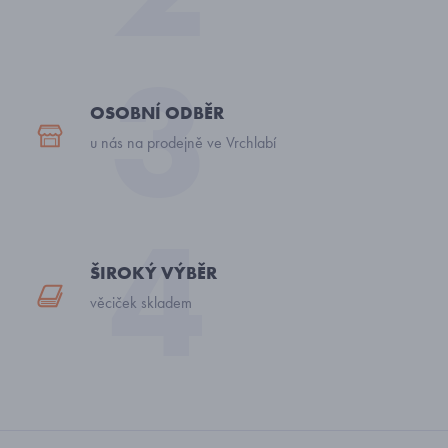
OSOBNÍ ODBĚR
u nás na prodejně ve Vrchlabí
ŠIROKÝ VÝBĚR
věciček skladem