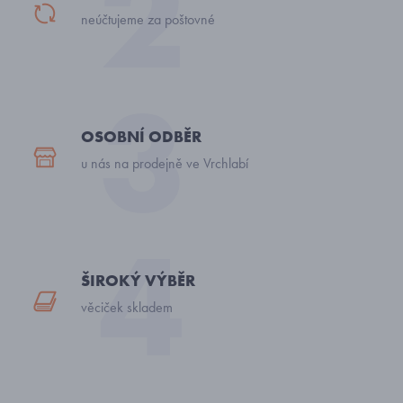
neúčtujeme za poštovné
OSOBNÍ ODBĚR
u nás na prodejně ve Vrchlabí
ŠIROKÝ VÝBĚR
věciček skladem