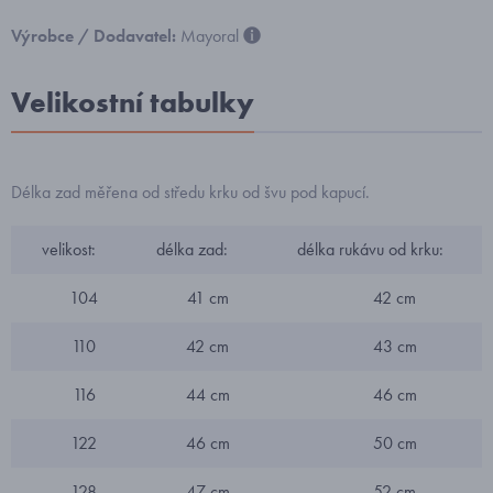
Výrobce / Dodavatel:
Mayoral
Velikostní tabulky
Délka zad měřena od středu krku od švu pod kapucí.
velikost:
délka zad:
délka rukávu od krku:
104
41 cm
42 cm
110
42 cm
43 cm
116
44 cm
46 cm
122
46 cm
50 cm
128
47 cm
52 cm