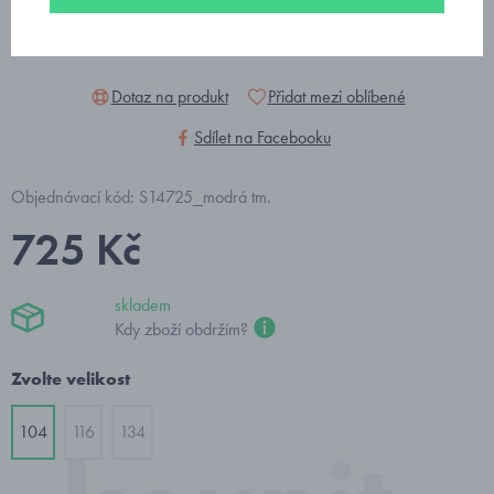
Dotaz na produkt
Přidat mezi oblíbené
Sdílet na Facebooku
Objednávací kód: S14725_modrá tm.
725 Kč
skladem
Kdy zboží obdržím?
Zvolte velikost
104
116
134