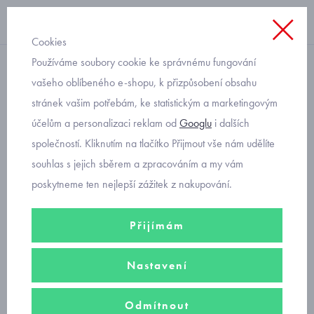
Cookies
Používáme soubory cookie ke správnému fungování
na zip s kapucí
vašeho oblíbeného e-shopu, k přizpůsobení obsahu
stránek vašim potřebám, ke statistickým a marketingovým
Mayoral mikina s
účelům a personalizaci reklam od
Googlu
i dalších
barevnými pruhy 3412-11
společností. Kliknutím na tlačítko Přijmout vše nám udělíte
souhlas s jejich sběrem a zpracováním a my vám
poskytneme ten nejlepší zážitek z nakupování.
Přijímám
Nastavení
Odmítnout