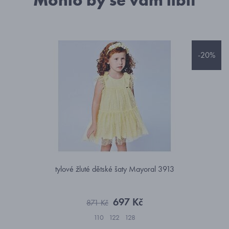
Mohlo by se vám líbit
-20%
tylové žluté dětské šaty Mayoral 3913
697 Kč
871 Kč
110
122
128