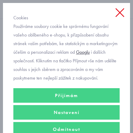
Cookies
Používáme soubory cookie ke správnému fungování
klasické
vašeho oblíbeného e-shopu, k přizpůsobení obsahu
stránek vašim potřebám, ke statistickým a marketingovým
Mayoral set dvou párů
účelům a personalizaci reklam od
Googlu
i dalších
ponožek 10011-25
společností. Kliknutím na tlačítko Přijmout vše nám udělíte
souhlas s jejich sběrem a zpracováním a my vám
poskytneme ten nejlepší zážitek z nakupování.
Přijímám
Nastavení
Odmítnout