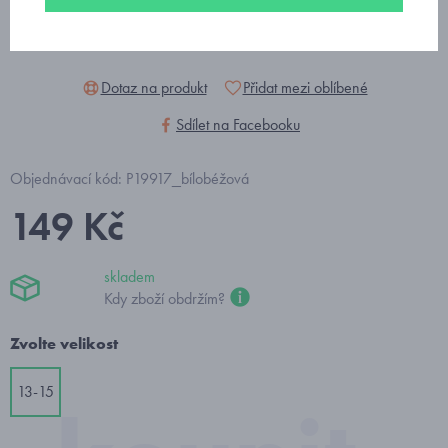
Dotaz na produkt
Přidat mezi oblíbené
Sdílet na Facebooku
Objednávací kód: P19917_bílobéžová
149 Kč
skladem
Kdy zboží obdržím?
Zvolte velikost
13-15