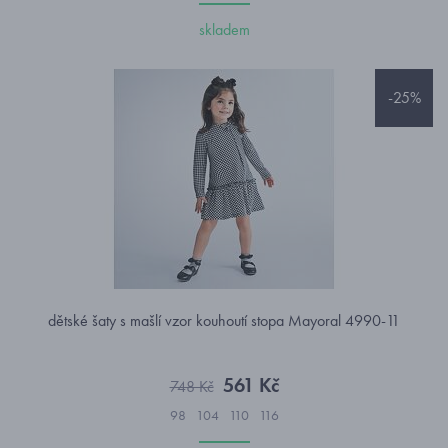
skladem
-25%
dětské šaty s mašlí vzor kouhoutí stopa Mayoral 4990-11
561 Kč
748 Kč
98
104
110
116