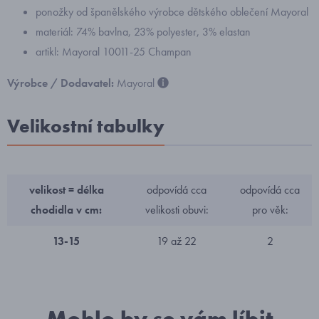
ponožky od španělského výrobce dětského oblečení Mayoral
materiál: 74% bavlna, 23% polyester, 3% elastan
artikl: Mayoral 10011-25 Champan
Výrobce / Dodavatel:
Mayoral
Velikostní tabulky
velikost = délka
odpovídá cca
odpovídá cca
chodidla v cm:
velikosti obuvi:
pro věk:
13-15
19 až 22
2