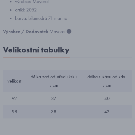
výrobce: Mayoral
artikl: 2052
barva: bílomodrá 71 marino
Výrobce / Dodavatel:
Mayoral
Velikostní tabulky
délka zad od středu krku
délka rukávu od krku
velikost
v cm
v cm
92
37
40
98
38
42