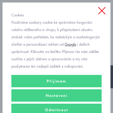
Cookies
Používáme soubory cookie ke správnému fungování
s dlouhým rukávem
vašeho oblíbeného e-shopu, k přizpůsobení obsahu
stránek vašim potřebám, ke statistickým a marketingovým
Mayoral tričko se třpytem
účelům a personalizaci reklam od
Googlu
i dalších
velikost 92
společností. Kliknutím na tlačítko Přijmout vše nám udělíte
souhlas s jejich sběrem a zpracováním a my vám
poskytneme ten nejlepší zážitek z nakupování.
-25%
Přijímám
Nastavení
Odmítnout