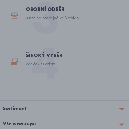
OSOBNÍ ODBĚR
u nás na prodejně ve Vrchlabí
ŠIROKÝ VÝBĚR
věciček skladem
Sortiment
Vše o nákupu