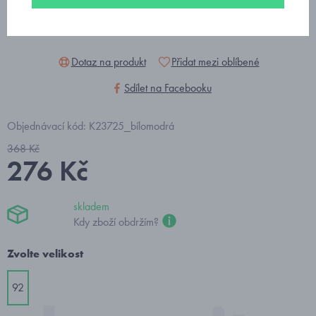
Dotaz na produkt
Přidat mezi oblíbené
Sdílet na Facebooku
Objednávací kód: K23725_bílomodrá
368 Kč
276 Kč
skladem
Kdy zboží obdržím?
Zvolte velikost
92