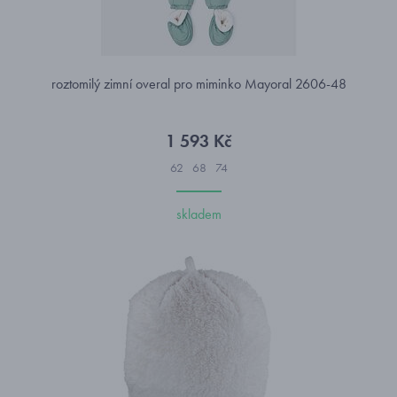
roztomilý zimní overal pro miminko Mayoral 2606-48
1 593 Kč
62
68
74
skladem