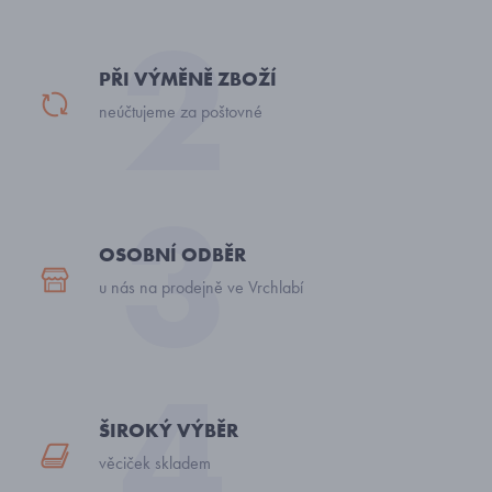
PŘI VÝMĚNĚ ZBOŽÍ
neúčtujeme za poštovné
OSOBNÍ ODBĚR
u nás na prodejně ve Vrchlabí
ŠIROKÝ VÝBĚR
věciček skladem