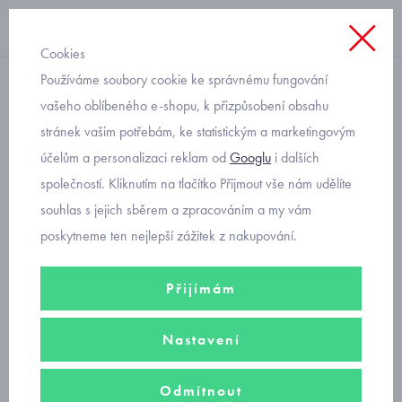
Cookies
Používáme soubory cookie ke správnému fungování
hračky
vašeho oblíbeného e-shopu, k přizpůsobení obsahu
stránek vašim potřebám, ke statistickým a marketingovým
medvídek usínáček pro
účelům a personalizaci reklam od
Googlu
i dalších
miminka Mayoral 9962-25
společností. Kliknutím na tlačítko Přijmout vše nám udělíte
souhlas s jejich sběrem a zpracováním a my vám
poskytneme ten nejlepší zážitek z nakupování.
Přijímám
Nastavení
Odmítnout