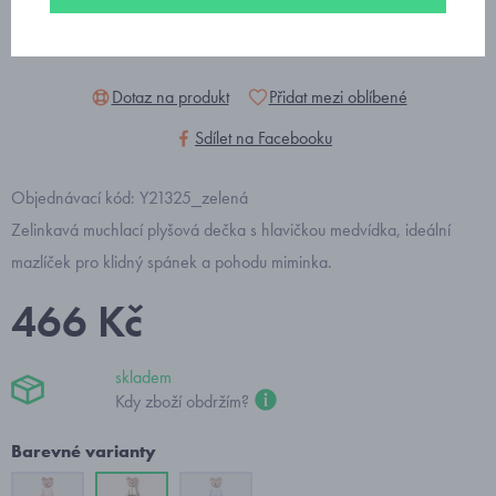
Dotaz na produkt
Přidat mezi oblíbené
Sdílet na Facebooku
Objednávací kód: Y21325_zelená
Zelinkavá muchlací plyšová dečka s hlavičkou medvídka, ideální
mazlíček pro klidný spánek a pohodu miminka.
466 Kč
skladem
Kdy zboží obdržím?
Barevné varianty