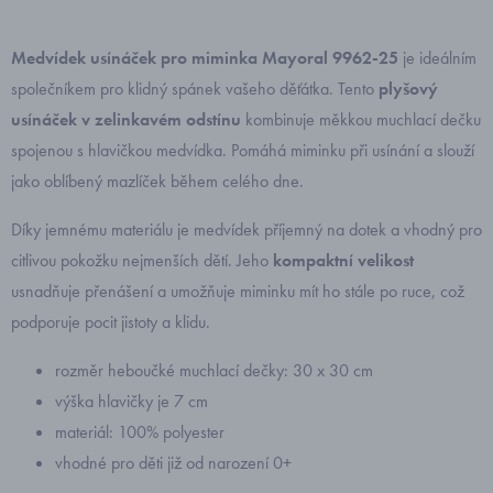
Medvídek usínáček pro miminka Mayoral 9962-25
je ideálním
společníkem pro klidný spánek vašeho děťátka. Tento
plyšový
usínáček
v zelinkavém odstínu
kombinuje měkkou muchlací dečku
spojenou s hlavičkou medvídka. Pomáhá miminku při usínání a slouží
jako oblíbený mazlíček během celého dne.
Díky jemnému materiálu je medvídek příjemný na dotek a vhodný pro
citlivou pokožku nejmenších dětí. Jeho
kompaktní velikost
usnadňuje přenášení a umožňuje miminku mít ho stále po ruce, což
podporuje pocit jistoty a klidu.
rozměr heboučké muchlací dečky: 30 x 30 cm
výška hlavičky je 7 cm
materiál: 100% polyester
vhodné pro děti již od narození 0+