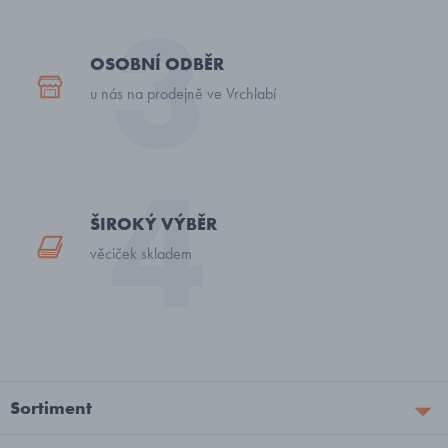
OSOBNÍ ODBĚR
u nás na prodejně ve Vrchlabí
ŠIROKÝ VÝBĚR
věciček skladem
Sortiment