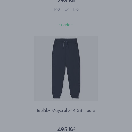
793 Kč
140
164
170
skladem
tepláky Mayoral 744-38 modré
495 Kč