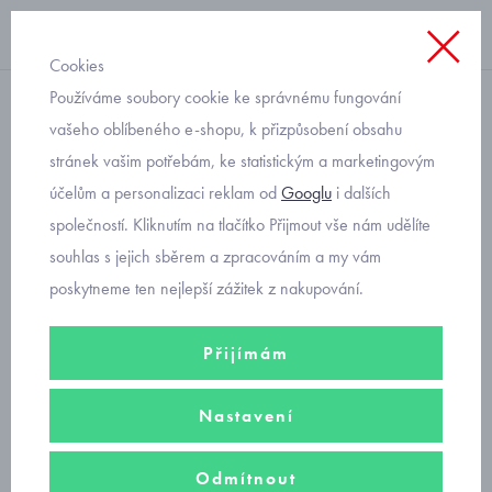
Cookies
Používáme soubory cookie ke správnému fungování
bez kapuce
vašeho oblíbeného e-shopu, k přizpůsobení obsahu
stránek vašim potřebám, ke statistickým a marketingovým
mikina klokanka bez
účelům a personalizaci reklam od
Googlu
i dalších
kapuce Mayoral 7404
společností. Kliknutím na tlačítko Přijmout vše nám udělíte
souhlas s jejich sběrem a zpracováním a my vám
poskytneme ten nejlepší zážitek z nakupování.
Přijímám
Nastavení
Odmítnout