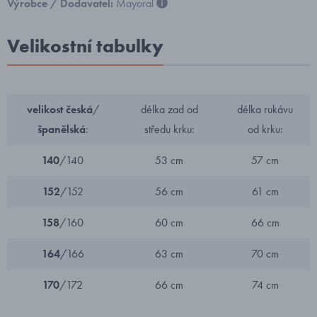
Výrobce / Dodavatel:
Mayoral
Velikostní tabulky
velikost česká
/
délka zad od
délka rukávu
španělská
:
středu krku:
od krku:
140
/140
53 cm
57 cm
152
/152
56 cm
61 cm
158
/160
60 cm
66 cm
164
/166
63 cm
70 cm
170
/172
66 cm
74 cm