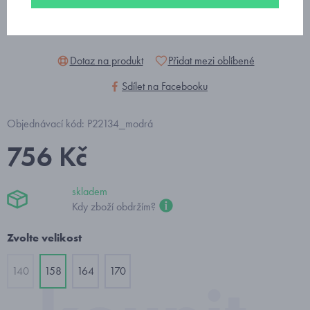
Dotaz na produkt
Přidat mezi oblíbené
Sdílet na Facebooku
Objednávací kód: P22134_modrá
756 Kč
skladem
Kdy zboží obdržím?
Zvolte velikost
140
158
164
170