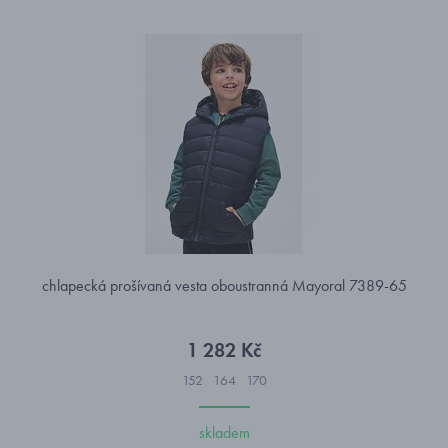
chlapecká prošívaná vesta oboustranná Mayoral 7389-65
1 282 Kč
152
164
170
skladem