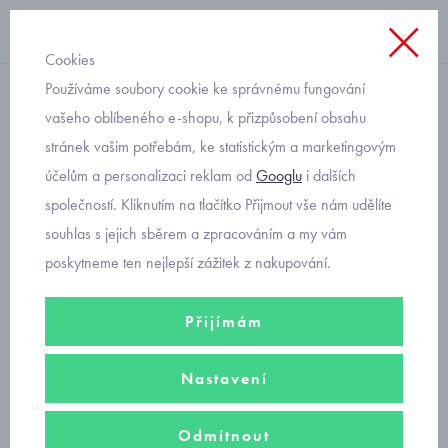
Cookies
Používáme soubory cookie ke správnému fungování
Svetry
vašeho oblíbeného e-shopu, k přizpůsobení obsahu
stránek vašim potřebám, ke statistickým a marketingovým
chlapecký barevný pulovr
účelům a personalizaci reklam od
Googlu
i dalších
Mayoral 7393-64
společností. Kliknutím na tlačítko Přijmout vše nám udělíte
souhlas s jejich sběrem a zpracováním a my vám
poskytneme ten nejlepší zážitek z nakupování.
Přijímám
Nastavení
Odmítnout