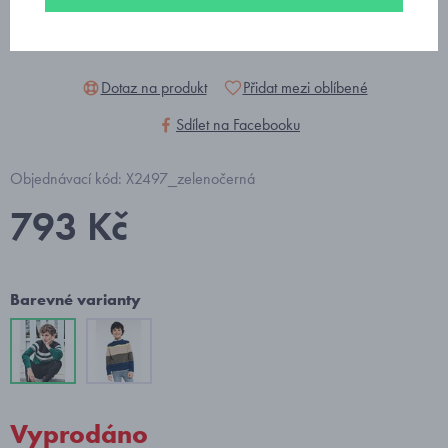
Dotaz na produkt
Přidat mezi oblíbené
Sdílet na Facebooku
Objednávací kód: X2497_zelenočerná
793 Kč
Barevné varianty
Vyprodáno