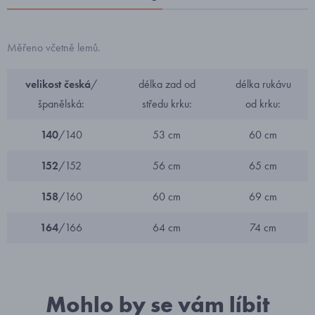
Měřeno včetně lemů.
velikost česká
/
délka zad od
délka rukávu
španělská:
středu krku:
od krku:
140
/140
53 cm
60 cm
152
/152
56 cm
65 cm
158
/160
60 cm
69 cm
164
/166
64 cm
74 cm
Mohlo by se vám líbit