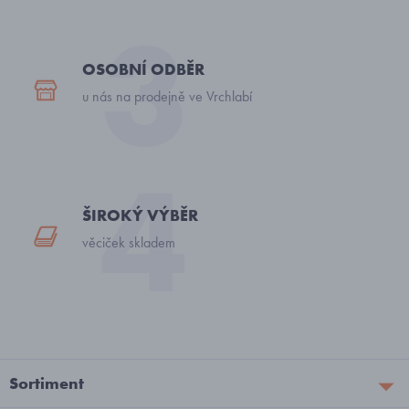
OSOBNÍ ODBĚR
u nás na prodejně ve Vrchlabí
ŠIROKÝ VÝBĚR
věciček skladem
Sortiment