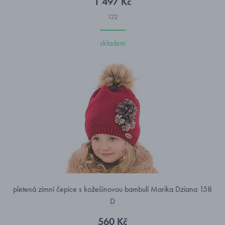
1 497 Kč
122
skladem
pletená zimní čepice s kožešinovou bambulí Marika Dziana 158
D
560 Kč