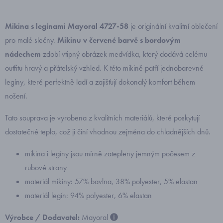
Mikina s legínami Mayoral 4727-58
je originální kvalitní oblečení
pro malé slečny.
Mikinu v červené barvě s bordovým
nádechem
zdobí vtipný obrázek medvídka, který dodává celému
outfitu hravý a přátelský vzhled. K této mikině patří jednobarevné
legíny, které perfektně ladí a zajišťují dokonalý komfort během
nošení.
Tato souprava je vyrobena z kvalitních materiálů, které poskytují
dostatečné teplo, což ji činí vhodnou zejména do chladnějších dnů.
mikina i legíny jsou mírně zatepleny jemným počesem z
rubové strany
materiál mikiny: 57% bavlna, 38% polyester, 5% elastan
materiál legín: 94% polyester, 6% elastan
Výrobce / Dodavatel:
Mayoral