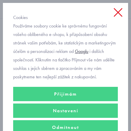
Cookies
Používáme soubory cookie ke správnému fungování
mikiny v kompletu
vašeho oblíbeného e-shopu, k přizpůsobení obsahu
stránek vašim potřebám, ke statistickým a marketingovým
mikina s legínami Mayoral
účelům a personalizaci reklam od
Googlu
i dalších
4727-58
společností. Kliknutím na tlačítko Přijmout vše nám udělíte
souhlas s jejich sběrem a zpracováním a my vám
poskytneme ten nejlepší zážitek z nakupování.
Přijímám
Nastavení
Odmítnout