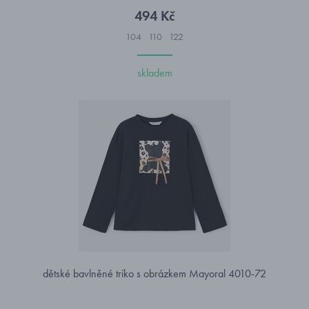
494 Kč
104
110
122
skladem
dětské bavlněné triko s obrázkem Mayoral 4010-72