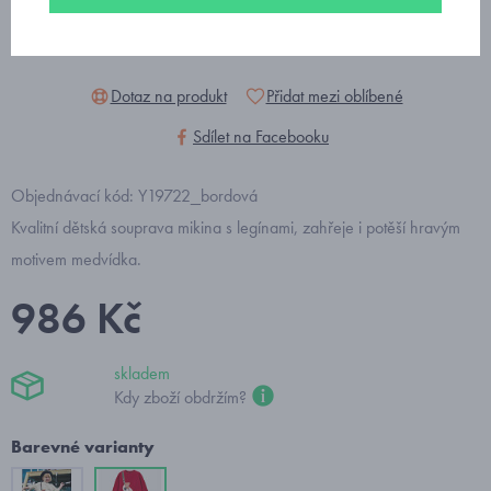
Dotaz na produkt
Přidat mezi oblíbené
Sdílet na Facebooku
Objednávací kód: Y19722_bordová
Kvalitní dětská souprava mikina s legínami, zahřeje i potěší hravým
motivem medvídka.
986 Kč
skladem
Kdy zboží obdržím?
Barevné varianty