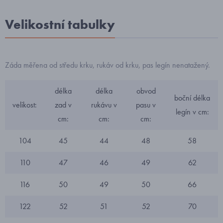
Velikostní tabulky
Záda měřena od středu krku, rukáv od krku, pas legín nenatažený.
délka
délka
obvod
boční délka
velikost:
zad v
rukávu v
pasu v
legín v cm:
cm:
cm:
cm:
104
45
44
48
58
110
47
46
49
62
116
50
49
50
66
122
52
51
52
70