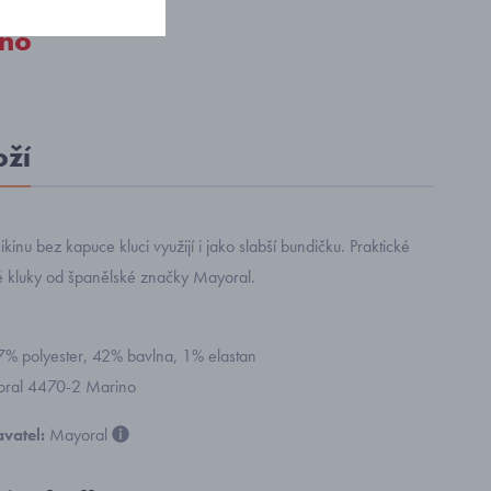
no
oží
inu bez kapuce kluci využijí i jako slabší bundičku. Praktické
é kluky od španělské značky Mayoral.
57% polyester, 42% bavlna, 1% elastan
yoral 4470-2 Marino
vatel:
Mayoral