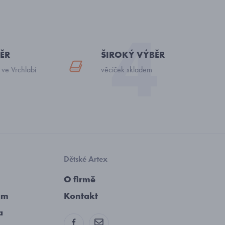
ĚR
ŠIROKÝ VÝBĚR
 ve Vrchlabí
věciček skladem
Dětské Artex
O firmě
am
Kontakt
a