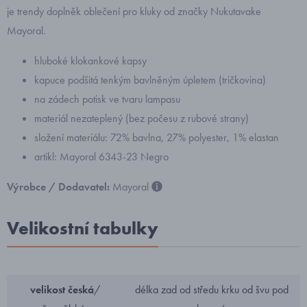
je trendy doplněk oblečení pro kluky od značky Nukutavake
Mayoral.
hluboké klokankové kapsy
kapuce podšitá tenkým bavlněným úpletem (tričkovina)
na zádech potisk ve tvaru lampasu
materiál nezateplený (bez počesu z rubové strany)
složení materiálu: 72% bavlna, 27% polyester, 1% elastan
artikl: Mayoral 6343-23 Negro
Výrobce / Dodavatel:
Mayoral
Velikostní tabulky
velikost česká
/
délka zad od středu krku od švu pod