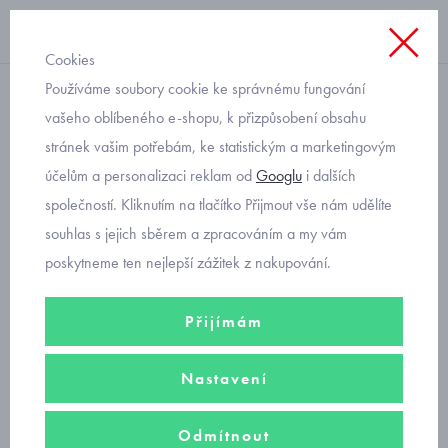
Cookies
Používáme soubory cookie ke správnému fungování
chlapecká vesta
vašeho oblíbeného e-shopu, k přizpůsobení obsahu
stránek vašim potřebám, ke statistickým a marketingovým
mikinová vesta s kapucí
účelům a personalizaci reklam od
Googlu
i dalších
chlapecká Mayoral 6343-23
společností. Kliknutím na tlačítko Přijmout vše nám udělíte
souhlas s jejich sběrem a zpracováním a my vám
poskytneme ten nejlepší zážitek z nakupování.
Přijímám
Nastavení
Odmítnout