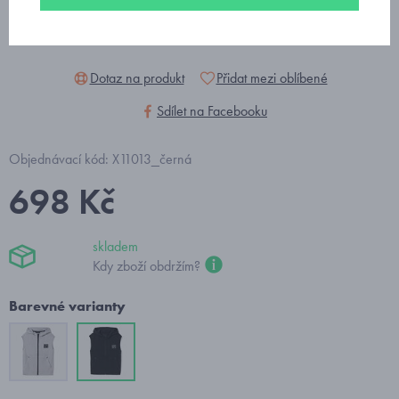
Dotaz na produkt
Přidat mezi oblíbené
Sdílet na Facebooku
Objednávací kód: X11013_černá
698 Kč
skladem
Kdy zboží obdržím?
Barevné varianty