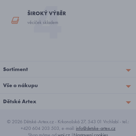
ŠIROKÝ VÝBĚR
věciček skladem
Sortiment
Vše o nákupu
Dětské Artex
© 2026 Dětské-Artex.cz - Krkonošská 27, 543 01 Vrchlabí - tel.:
+420 604 203 503, e-mail:
info@detske-artex.cz
Shop máme od
wpj.cz
|
Nastavení cookies