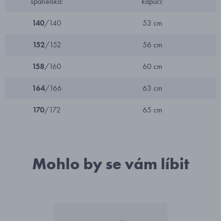
španělská:
kapucí:
140
/140
53 cm
152
/152
56 cm
158
/160
60 cm
164
/166
63 cm
170
/172
65 cm
Mohlo by se vám líbit