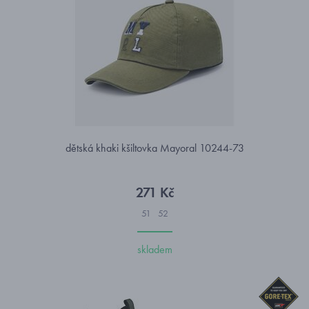
dětská khaki kšiltovka Mayoral 10244-73
271 Kč
51
52
skladem