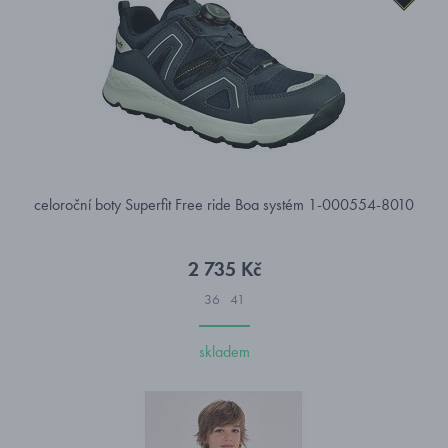
celoroční boty Superfit Free ride Boa systém 1-000554-8010
2 735 Kč
36
41
skladem